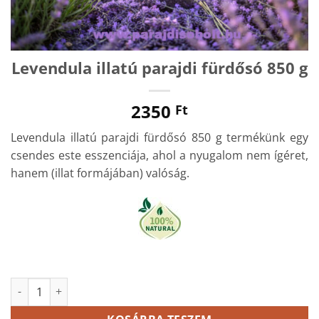
Levendula illatú parajdi fürdősó 850 g
2350
Ft
Levendula illatú parajdi fürdősó 850 g termékünk egy
csendes este esszenciája, ahol a nyugalom nem ígéret,
hanem (illat formájában) valóság.
Levendula illatú parajdi fürdősó 850 g mennyiség