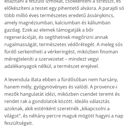
ellazítani a feszülő izmokat, csökkenteni a stresszt, és
előkészíteni a testet egy pihentető alvásra. A parajdi só
több millió éves természetes eredetű ásványkincs,
amely magnéziumban, kalciumban és káliumban
gazdag. Ezek az elemek támogatják a bőr
regenerációját, és segíthetnek megőrizni annak
rugalmasságát, természetes védőrétegét. A meleg sós
fürdő serkentheti a vérkeringést, miközben finoman
méregteleníti a szervezetet – mindezt vegyi
adalékanyagok nélkül, a természet erejével.
A levendula illata ebben a fürdősóban nem harsány,
hanem mély, gyógynövényes és valódi. A provence-i
mezők hangulatát idézi, miközben csendet teremt és
rendet rak a gondolatok között. Ideális választás
azoknak, akik esténként szeretnék „kikapcsolni a
világot”, és néhány percre maguk mögött hagyni a nap
feszültségeit.