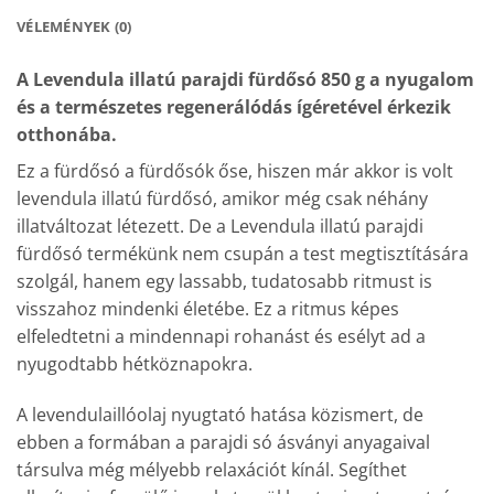
VÉLEMÉNYEK (0)
A Levendula illatú parajdi fürdősó 850 g a nyugalom
és a természetes regenerálódás ígéretével érkezik
otthonába.
Ez a fürdősó a fürdősók őse, hiszen már akkor is volt
levendula illatú fürdősó, amikor még csak néhány
illatváltozat létezett. De a Levendula illatú parajdi
fürdősó termékünk nem csupán a test megtisztítására
szolgál, hanem egy lassabb, tudatosabb ritmust is
visszahoz mindenki életébe. Ez a ritmus képes
elfeledtetni a mindennapi rohanást és esélyt ad a
nyugodtabb hétköznapokra.
A levendulaillóolaj nyugtató hatása közismert, de
ebben a formában a parajdi só ásványi anyagaival
társulva még mélyebb relaxációt kínál. Segíthet