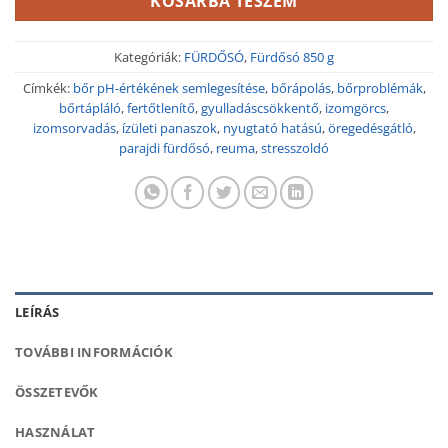
KOSÁRBA TESZEM
Kategóriák:
FÜRDŐSÓ
,
Fürdősó 850 g
Címkék:
bőr pH-értékének semlegesítése
,
bőrápolás
,
bőrproblémák
,
bőrtápláló
,
fertőtlenítő
,
gyulladáscsökkentő
,
izomgörcs
,
izomsorvadás
,
ízületi panaszok
,
nyugtató hatású
,
öregedésgátló
,
parajdi fürdősó
,
reuma
,
stresszoldó
LEÍRÁS
TOVÁBBI INFORMÁCIÓK
ÖSSZETEVŐK
HASZNÁLAT