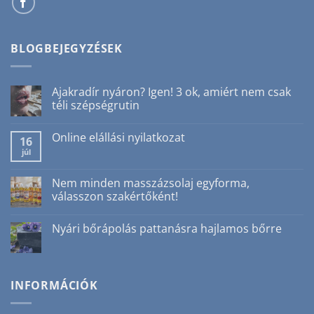
BLOGBEJEGYZÉSEK
Ajakradír nyáron? Igen! 3 ok, amiért nem csak
téli szépségrutin
Nincs
hozzászólás
Online elállási nyilatkozat
a(z)
16
Ajakradír
júl
Nincs
nyáron?
hozzászólás
Igen!
a(z)
3
Online
Nem minden masszázsolaj egyforma,
ok,
elállási
amiért
válasszon szakértőként!
nyilatkozat
nem
bejegyzéshez
csak
Nincs
téli
hozzászólás
Nyári bőrápolás pattanásra hajlamos bőrre
szépségrutin
a(z)
bejegyzéshez
Nem
Nincs
minden
hozzászólás
masszázsolaj
a(z)
egyforma,
Nyári
válasszon
bőrápolás
INFORMÁCIÓK
szakértőként!
pattanásra
bejegyzéshez
hajlamos
bőrre