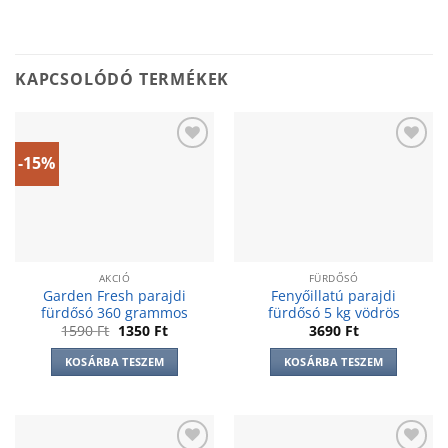
KAPCSOLÓDÓ TERMÉKEK
-15%
Add to
Add to
wishlist
wishlist
AKCIÓ
FÜRDŐSÓ
Garden Fresh parajdi
Fenyőillatú parajdi
fürdősó 360 grammos
fürdősó 5 kg vödrös
Original
Current
1590
Ft
1350
Ft
3690
Ft
price
price
was:
is:
KOSÁRBA TESZEM
KOSÁRBA TESZEM
1590 Ft.
1350 Ft.