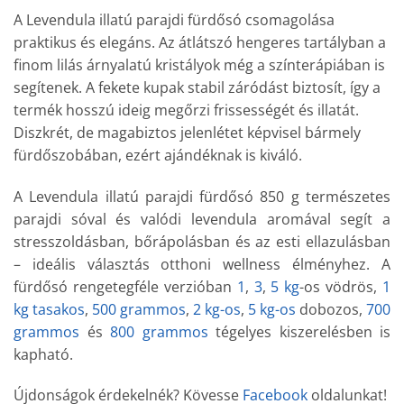
A Levendula illatú parajdi fürdősó csomagolása
praktikus és elegáns. Az átlátszó hengeres tartályban a
finom lilás árnyalatú kristályok még a színterápiában is
segítenek. A fekete kupak stabil záródást biztosít, így a
termék hosszú ideig megőrzi frissességét és illatát.
Diszkrét, de magabiztos jelenlétet képvisel bármely
fürdőszobában, ezért ajándéknak is kiváló.
A Levendula illatú parajdi fürdősó 850 g természetes
parajdi sóval és valódi levendula aromával segít a
stresszoldásban, bőrápolásban és az esti ellazulásban
– ideális választás otthoni wellness élményhez. A
fürdősó rengetegféle verzióban
1
,
3
,
5 kg
-os vödrös,
1
kg tasakos
,
500 grammos
,
2 kg-os
,
5 kg-os
dobozos,
700
grammos
és
800 grammos
tégelyes kiszerelésben is
kapható.
Újdonságok érdekelnék? Kövesse
Facebook
oldalunkat!