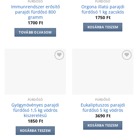
FÜRDŐSÓ
FÜRDŐSÓ
Immunrendszer erősítő
Orgona illatú parajdi
parajdi fürdősó 800
fürdősó 1 kg zacskós
gramm
1750
Ft
1700
Ft
KOSÁRBA TESZEM
TOVÁBB OLVASOM
Add to
Add to
wishlist
wishlist
FÜRDŐSÓ
FÜRDŐSÓ
Gyógynövényes parajdi
Eukaliptuszos parajdi
fürdősó 1,5 kg vödrös
fürdősó 5 kg vödrös
kiszerelésű
3690
Ft
1850
Ft
KOSÁRBA TESZEM
KOSÁRBA TESZEM