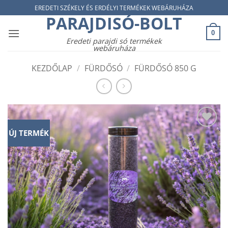
Skip
EREDETI SZÉKELY ÉS ERDÉLYI TERMÉKEK WEBÁRUHÁZA
PARAJDISÓ-BOLT
to
content
0
Eredeti parajdi só termékek
webáruháza
KEZDŐLAP
/
FÜRDŐSÓ
/
FÜRDŐSÓ 850 G
ÚJ TERMÉK
Add to
wishlist