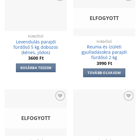
Add to
Add to
wishlist
wishlist
ELFOGYOTT
FÜRDŐSÓ
Levendulás parajdi
FÜRDŐSÓ
Reuma és ízületi
fürdősó 5 kg dobozos
gyulladásokra parajdi
(kénes, jódos)
fürdősó 2 kg
3600
Ft
3990
Ft
KOSÁRBA TESZEM
TOVÁBB OLVASOM
Add to
Add to
wishlist
wishlist
ELFOGYOTT