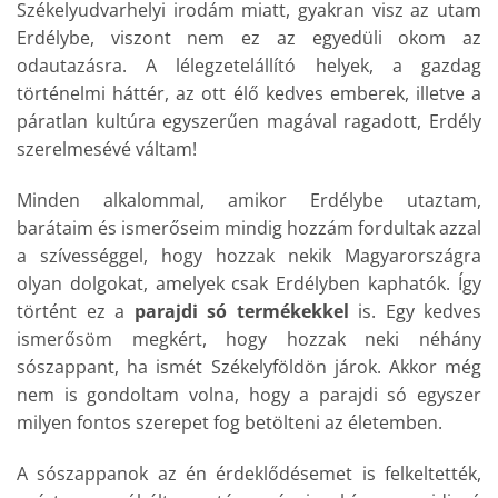
Székelyudvarhelyi irodám miatt, gyakran visz az utam
Erdélybe, viszont nem ez az egyedüli okom az
odautazásra. A lélegzetelállító helyek, a gazdag
történelmi háttér, az ott élő kedves emberek, illetve a
páratlan kultúra egyszerűen magával ragadott, Erdély
szerelmesévé váltam!
Minden alkalommal, amikor Erdélybe utaztam,
barátaim és ismerőseim mindig hozzám fordultak azzal
a szívességgel, hogy hozzak nekik Magyarországra
olyan dolgokat, amelyek csak Erdélyben kaphatók. Így
történt ez a
parajdi só termékekkel
is. Egy kedves
ismerősöm megkért, hogy hozzak neki néhány
sószappant, ha ismét Székelyföldön járok. Akkor még
nem is gondoltam volna, hogy a parajdi só egyszer
milyen fontos szerepet fog betölteni az életemben.
A sószappanok az én érdeklődésemet is felkeltették,