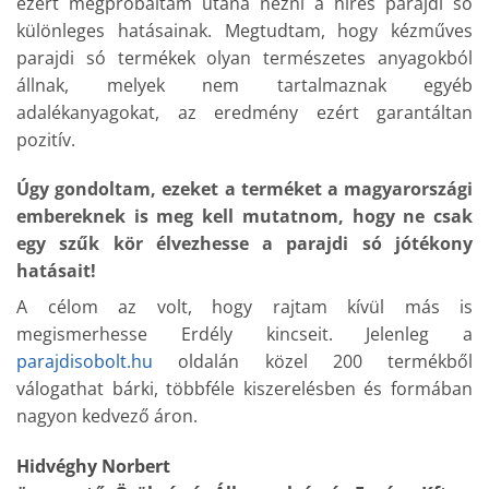
ezért megpróbáltam utána nézni a híres parajdi só
különleges hatásainak. Megtudtam, hogy kézműves
parajdi só termékek olyan természetes anyagokból
állnak, melyek nem tartalmaznak egyéb
adalékanyagokat, az eredmény ezért garantáltan
pozitív.
Úgy gondoltam, ezeket a terméket a magyarországi
embereknek is meg kell mutatnom, hogy ne csak
egy szűk kör élvezhesse a parajdi só jótékony
hatásait!
A célom az volt, hogy rajtam kívül más is
megismerhesse Erdély kincseit. Jelenleg a
parajdisobolt.hu
oldalán közel 200 termékből
válogathat bárki, többféle kiszerelésben és formában
nagyon kedvező áron.
Hidvéghy Norbert