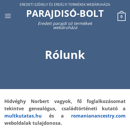
Skip
EREDETI SZÉKELY ÉS ERDÉLYI TERMÉKEK WEBÁRUHÁZA
PARAJDISÓ-BOLT
to
0
content
Eredeti parajdi só termékek
webáruháza
Rólunk
Hidvéghy Norbert vagyok, fő foglalkozásomat
tekintve genealógus, családtörténeti kutató a
multkutatas.hu
és a
romanianancestry.com
weboldalak tulajdonosa.