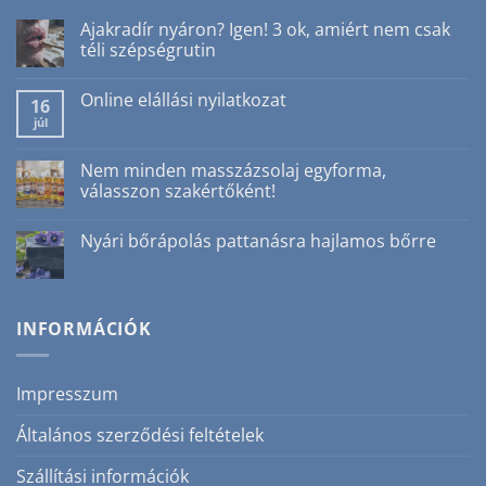
Ajakradír nyáron? Igen! 3 ok, amiért nem csak
téli szépségrutin
Nincs
hozzászólás
Online elállási nyilatkozat
a(z)
16
Ajakradír
júl
Nincs
nyáron?
hozzászólás
Igen!
a(z)
3
Online
Nem minden masszázsolaj egyforma,
ok,
elállási
amiért
válasszon szakértőként!
nyilatkozat
nem
bejegyzéshez
csak
Nincs
téli
hozzászólás
Nyári bőrápolás pattanásra hajlamos bőrre
szépségrutin
a(z)
bejegyzéshez
Nem
Nincs
minden
hozzászólás
masszázsolaj
a(z)
egyforma,
Nyári
válasszon
bőrápolás
INFORMÁCIÓK
szakértőként!
pattanásra
bejegyzéshez
hajlamos
bőrre
bejegyzéshez
Impresszum
Általános szerződési feltételek
Szállítási információk