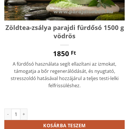
Zöldtea-zsálya parajdi fürdősó 1500 g
vödrös
1850
Ft
A fürdősó használata segít ellazítani az izmokat,
támogatja a bőr regenerálódását, és nyugtató,
stresszoldó hatásával hozzájárul a teljes testi-lelki
felfrissüléshez.
Zöldtea-zsálya parajdi fürdősó 1500 g vödrös mennyiség
KOSÁRBA TESZEM