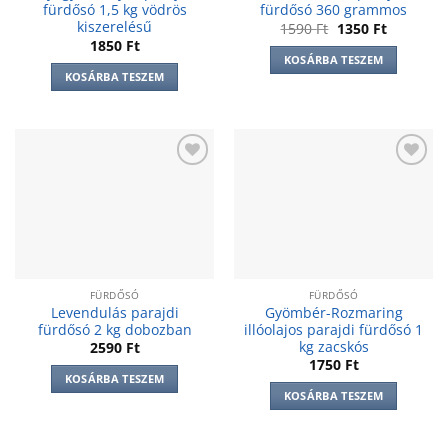
fürdősó 1,5 kg vödrös
fürdősó 360 grammos
kiszerelésű
Original
Current
1590
Ft
1350
Ft
price
price
1850
Ft
was:
is:
KOSÁRBA TESZEM
1590 Ft.
1350 Ft.
KOSÁRBA TESZEM
Add to
Add to
wishlist
wishlist
FÜRDŐSÓ
FÜRDŐSÓ
Levendulás parajdi
Gyömbér-Rozmaring
fürdősó 2 kg dobozban
illóolajos parajdi fürdősó 1
kg zacskós
2590
Ft
1750
Ft
KOSÁRBA TESZEM
KOSÁRBA TESZEM