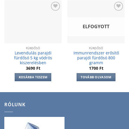
Add to
Add to
wishlist
wishlist
ELFOGYOTT
FÜRDŐSÓ
FÜRDŐSÓ
Levendulás parajdi
Immunrendszer erősítő
fürdősó 5 kg vödrös
parajdi fürdősó 800
kiszerelésben
gramm
3690
Ft
1700
Ft
KOSÁRBA TESZEM
TOVÁBB OLVASOM
RÓLUNK