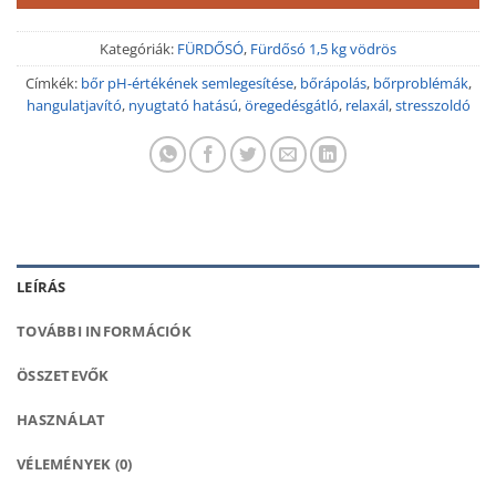
Kategóriák:
FÜRDŐSÓ
,
Fürdősó 1,5 kg vödrös
Címkék:
bőr pH-értékének semlegesítése
,
bőrápolás
,
bőrproblémák
,
hangulatjavító
,
nyugtató hatású
,
öregedésgátló
,
relaxál
,
stresszoldó
LEÍRÁS
TOVÁBBI INFORMÁCIÓK
ÖSSZETEVŐK
HASZNÁLAT
VÉLEMÉNYEK (0)