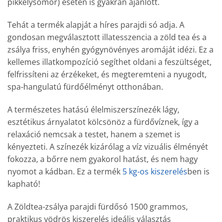
pikkelysömör) esetén is gyakran ajánlott.
Tehát a termék alapját a híres parajdi só adja. A
gondosan megválasztott illatesszencia a zöld tea és a
zsálya friss, enyhén gyógynövényes aromáját idézi. Ez a
kellemes illatkompozíció segíthet oldani a feszültséget,
felfrissíteni az érzékeket, és megteremteni a nyugodt,
spa-hangulatú fürdőélményt otthonában.
A természetes hatású élelmiszerszínezék lágy,
esztétikus árnyalatot kölcsönöz a fürdővíznek, így a
relaxáció nemcsak a testet, hanem a szemet is
kényezteti. A színezék kizárólag a víz vizuális élményét
fokozza, a bőrre nem gyakorol hatást, és nem hagy
nyomot a kádban. Ez a termék
5 kg-os kiszerelés
ben is
kapható!
A Zöldtea-zsálya parajdi fürdősó 1500 grammos,
praktikus vödrös kiszerelés ideális választás