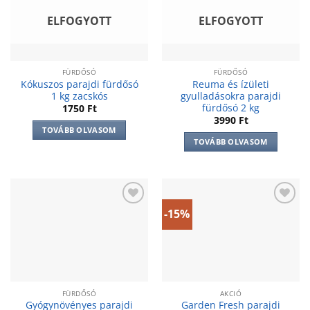
wishlist
wishlist
ELFOGYOTT
ELFOGYOTT
FÜRDŐSÓ
FÜRDŐSÓ
Kókuszos parajdi fürdősó
Reuma és ízületi
1 kg zacskós
gyulladásokra parajdi
fürdősó 2 kg
1750
Ft
3990
Ft
TOVÁBB OLVASOM
TOVÁBB OLVASOM
-15%
Add to
Add to
wishlist
wishlist
FÜRDŐSÓ
AKCIÓ
Gyógynövényes parajdi
Garden Fresh parajdi