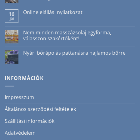
Nincs
hozzászólás
Online elállási nyilatkozat
a(z)
16
Ajakradír
júl
Nincs
nyáron?
hozzászólás
Igen!
a(z)
3
Online
Nem minden masszázsolaj egyforma,
ok,
elállási
amiért
válasszon szakértőként!
nyilatkozat
nem
bejegyzéshez
csak
Nincs
téli
hozzászólás
Nyári bőrápolás pattanásra hajlamos bőrre
szépségrutin
a(z)
bejegyzéshez
Nem
Nincs
minden
hozzászólás
masszázsolaj
a(z)
egyforma,
Nyári
válasszon
bőrápolás
INFORMÁCIÓK
szakértőként!
pattanásra
bejegyzéshez
hajlamos
bőrre
bejegyzéshez
Impresszum
Általános szerződési feltételek
Szállítási információk
Adatvédelem