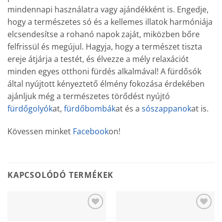
mindennapi használatra vagy ajándékként is. Engedje,
hogy a természetes só és a kellemes illatok harmóniája
elcsendesítse a rohanó napok zaját, miközben bőre
felfrissül és megújul. Hagyja, hogy a természet tiszta
ereje átjárja a testét, és élvezze a mély relaxációt
minden egyes otthoni fürdés alkalmával! A fürdősók
által nyújtott kényeztető élmény fokozása érdekében
ajánljuk még a természetes törődést nyújtó
fürdőgolyók
at,
fürdőbombák
at és a
sószappanok
at is.
Kövessen minket
Facebook
on!
KAPCSOLÓDÓ TERMÉKEK
Add to
Add to