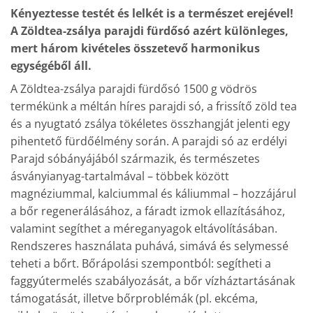
Kényeztesse testét és lelkét is a természet erejével!
A Zöldtea-zsálya parajdi fürdősó azért különleges,
mert három kivételes összetevő harmonikus
egységéből áll.
A Zöldtea-zsálya parajdi fürdősó 1500 g vödrös
termékünk a méltán híres parajdi só, a frissítő zöld tea
és a nyugtató zsálya tökéletes összhangját jelenti egy
pihentető fürdőélmény során. A parajdi só az erdélyi
Parajd sóbányájából származik, és természetes
ásványianyag-tartalmával – többek között
magnéziummal, kalciummal és káliummal – hozzájárul
a bőr regenerálásához, a fáradt izmok ellazításához,
valamint segíthet a méreganyagok eltávolításában.
Rendszeres használata puhává, simává és selymessé
teheti a bőrt. Bőrápolási szempontból: segítheti a
faggyútermelés szabályozását, a bőr vízháztartásának
támogatását, illetve bőrproblémák (pl. ekcéma,