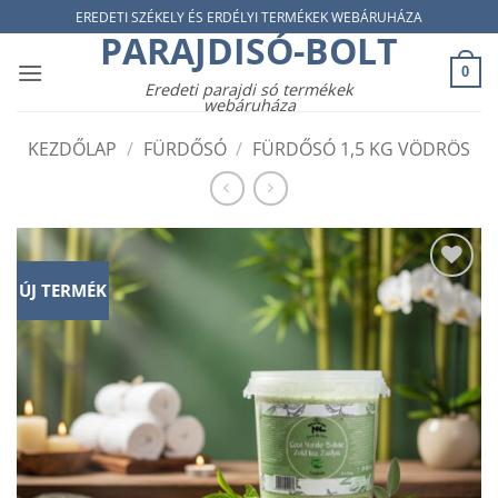
Skip
EREDETI SZÉKELY ÉS ERDÉLYI TERMÉKEK WEBÁRUHÁZA
PARAJDISÓ-BOLT
to
content
0
Eredeti parajdi só termékek
webáruháza
KEZDŐLAP
/
FÜRDŐSÓ
/
FÜRDŐSÓ 1,5 KG VÖDRÖS
ÚJ TERMÉK
Add to
wishlist