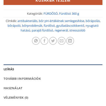
KOSÁRBA TESZEM
Kategóriák:
FÜRDŐSÓ
,
Fürdősó 360 g
Címkék:
antibakteriális
,
bőr pH-értékének semlegesítése
,
bőrápolás
,
bőrápoló
,
bőrproblémák
,
fürdősó
,
gyulladáscsökkentő
,
nyugtató
hatású
,
parajdi fürdősó
,
regenerál
,
stresszoldó
LEÍRÁS
TOVÁBBI INFORMÁCIÓK
HASZNÁLAT
VÉLEMÉNYEK (0)