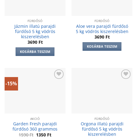
FÜRDŐSÓ
FÜRDŐSÓ
Jázmin illatú parajdi
Aloe vera parajdi fürdősó
fürdősó 5 kg vödrös
5 kg vödrös kiszerelésben
kiszerelésben
3690
Ft
3690
Ft
KOSÁRBA TESZEM
KOSÁRBA TESZEM
-15%
Add to
Add to
wishlist
wishlist
AKCIÓ
FÜRDŐSÓ
Garden Fresh parajdi
Orgona illatú parajdi
fürdősó 360 grammos
fürdősó 5 kg vödrös
kiszerelésben
Original
Current
1590
Ft
1350
Ft