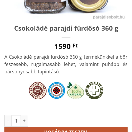
Csokoládé parajdi fürdősó 360 g
1590
Ft
A Csokoládé parajdi fürdősó 360 g termékünkkel a bőr
feszesebb, rugalmasabb lehet, valamint puhább és
bársonyosabb tapintású.
Csokoládé parajdi fürdősó 360 g mennyiség