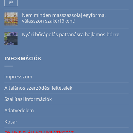
júl
Nincs
nyáron?
hozzászólás
Igen!
a(z)
3
Online
Nem minden masszázsolaj egyforma,
ok,
elállási
amiért
válasszon szakértőként!
nyilatkozat
nem
bejegyzéshez
csak
Nincs
téli
hozzászólás
Nyári bőrápolás pattanásra hajlamos bőrre
szépségrutin
a(z)
bejegyzéshez
Nem
Nincs
minden
hozzászólás
masszázsolaj
a(z)
egyforma,
Nyári
válasszon
bőrápolás
INFORMÁCIÓK
szakértőként!
pattanásra
bejegyzéshez
hajlamos
bőrre
bejegyzéshez
Impresszum
Általános szerződési feltételek
Szállítási információk
Adatvédelem
Kosár
ONLINE ELÁLLÁSI NYILATKOZAT