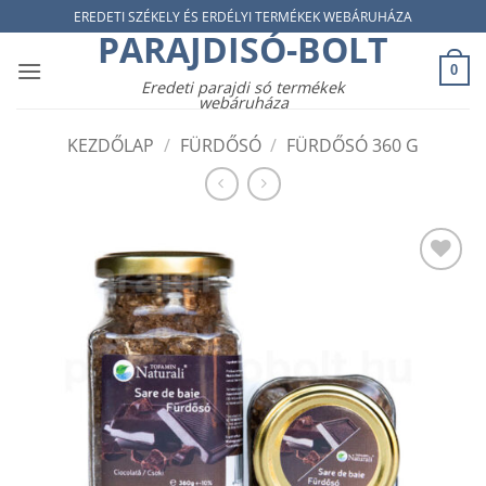
Skip
EREDETI SZÉKELY ÉS ERDÉLYI TERMÉKEK WEBÁRUHÁZA
PARAJDISÓ-BOLT
to
content
0
Eredeti parajdi só termékek
webáruháza
KEZDŐLAP
/
FÜRDŐSÓ
/
FÜRDŐSÓ 360 G
Add to
wishlist