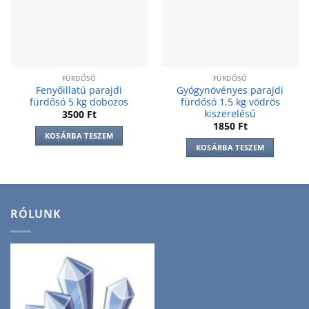
wishlist
wishlist
FÜRDŐSÓ
FÜRDŐSÓ
Fenyőillatú parajdi
Gyógynövényes parajdi
fürdősó 5 kg dobozos
fürdősó 1,5 kg vödrös
kiszerelésű
3500
Ft
1850
Ft
KOSÁRBA TESZEM
KOSÁRBA TESZEM
RÓLUNK