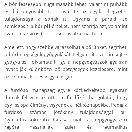
A bőr feszesebb, rugalmasabb lehet, valamint puhább
és bársonyosabb tapintású. Ez az egyik jellegzetes
tulajdonsága a sónak is. Ugyanis a parajdi só
semlegesíti a bőr pH-értékét, nem szárítja azt, valamint
száraz és zsíros bőrtípusnál is alkalmazható.
Amellett, hogy szebbé varázsolhatja bőrünket, segítheti
a bőrbetegségek gyógyulását. Felgyorsítja a hámsejtek
gyógyulási folyamatait, így a népgyógyászok gyakran
javasolják különböző bőrbetegségek kezelésére, mint
az ekcéma, kiütés vagy allergia.
A fürdősó manapság egyre közkedveltebb, gyakran
dobják fel vele az otthoni fürdőzés hangulatát, hogy
egy kis spa-élményt vigyenek a hétköznapokba. Pedig a
fürdősó számos jótékony tulajdonsággal bír.
Gyulladáscsökkentő hatása miatt a népgyógyászok
régóta használják ízületi és reumatikus