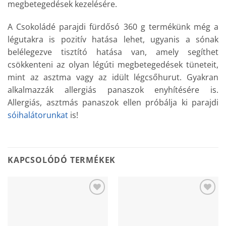
megbetegedések kezelésére.
A Csokoládé parajdi fürdősó 360 g termékünk még a
légutakra is pozitív hatása lehet, ugyanis a sónak
belélegezve tisztító hatása van, amely segíthet
csökkenteni az olyan légúti megbetegedések tüneteit,
mint az asztma vagy az idült légcsőhurut. Gyakran
alkalmazzák allergiás panaszok enyhítésére is.
Allergiás, asztmás panaszok ellen próbálja ki parajdi
sóihalátorunkat
is!
KAPCSOLÓDÓ TERMÉKEK
Add to
Add to
wishlist
wishlist