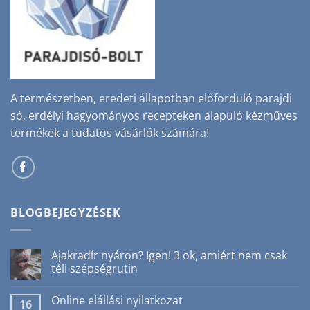
A természetben, eredeti állapotban előforduló parajdi
só, erdélyi hagyományos recepteken alapuló kézműves
termékek a tudatos vásárlók számára!
BLOGBEJEGYZÉSEK
Ajakradír nyáron? Igen! 3 ok, amiért nem csak
téli szépségrutin
Nincs
hozzászólás
Online elállási nyilatkozat
a(z)
16
Ajakradír