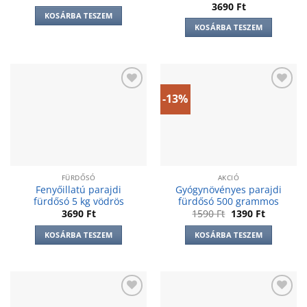
price
price
3690
Ft
was:
is:
KOSÁRBA TESZEM
1590 Ft.
1350 Ft.
KOSÁRBA TESZEM
-13%
Add to
Add to
wishlist
wishlist
FÜRDŐSÓ
AKCIÓ
Fenyőillatú parajdi
Gyógynövényes parajdi
fürdősó 5 kg vödrös
fürdősó 500 grammos
Original
Current
3690
Ft
1590
Ft
1390
Ft
price
price
was:
is:
KOSÁRBA TESZEM
KOSÁRBA TESZEM
1590 Ft.
1390 Ft.
Add to
Add to