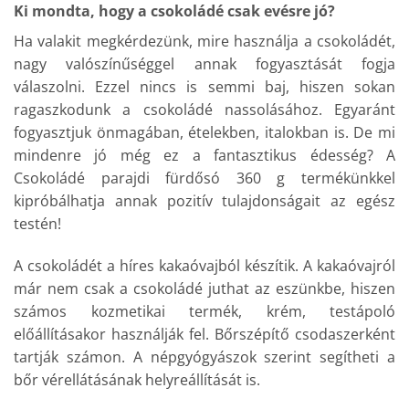
Ki mondta, hogy a csokoládé csak evésre jó?
Ha valakit megkérdezünk, mire használja a csokoládét,
nagy valószínűséggel annak fogyasztását fogja
válaszolni. Ezzel nincs is semmi baj, hiszen sokan
ragaszkodunk a csokoládé nassolásához. Egyaránt
fogyasztjuk önmagában, ételekben, italokban is. De mi
mindenre jó még ez a fantasztikus édesség? A
Csokoládé parajdi fürdősó 360 g termékünkkel
kipróbálhatja annak pozitív tulajdonságait az egész
testén!
A csokoládét a híres kakaóvajból készítik. A kakaóvajról
már nem csak a csokoládé juthat az eszünkbe, hiszen
számos kozmetikai termék, krém, testápoló
előállításakor használják fel. Bőrszépítő csodaszerként
tartják számon. A népgyógyászok szerint segítheti a
bőr vérellátásának helyreállítását is.