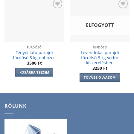
Add to
Add to
wishlist
wishlist
ELFOGYOTT
FÜRDŐSÓ
FÜRDŐSÓ
Fenyőillatú parajdi
Levendulás parajdi
fürdősó 5 kg dobozos
fürdősó 3 kg vödör
kiszerelésben
3500
Ft
3250
Ft
KOSÁRBA TESZEM
TOVÁBB OLVASOM
RÓLUNK