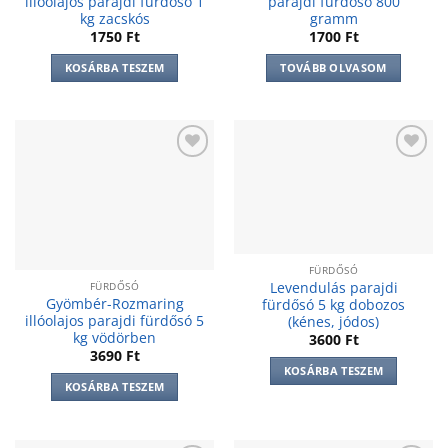
illóolajos parajdi fürdősó 1
parajdi fürdősó 800
kg zacskós
gramm
1750
Ft
1700
Ft
KOSÁRBA TESZEM
TOVÁBB OLVASOM
Add to
Add to
wishlist
wishlist
FÜRDŐSÓ
Levendulás parajdi
FÜRDŐSÓ
Gyömbér-Rozmaring
fürdősó 5 kg dobozos
illóolajos parajdi fürdősó 5
(kénes, jódos)
kg vödörben
3600
Ft
3690
Ft
KOSÁRBA TESZEM
KOSÁRBA TESZEM