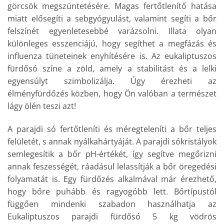
görcsök megszüntetésére. Magas fertőtlenítő hatása
miatt elősegíti a sebgyógyulást, valamint segíti a bőr
felszínét egyenletesebbé varázsolni. Illata olyan
különleges esszenciájú, hogy segíthet a megfázás és
influenza tüneteinek enyhítésére is. Az eukaliptuszos
fürdősó színe a zöld, amely a stabilitást és a lelki
egyensúlyt szimbolizálja. Úgy érezheti az
élményfürdőzés közben, hogy Ön valóban a természet
lágy ölén teszi azt!
A parajdi só fertőtleníti és méregteleníti a bőr teljes
felületét, s annak nyálkahártyáját. A parajdi sókristályok
semlegesítik a bőr pH-értékét, így segítve megőrizni
annak feszességét, ráadásul lelassítják a bőr öregedési
folyamatát is. Egy fürdőzés alkalmával már érezhető,
hogy bőre puhább és ragyogóbb lett. Bőrtípustól
függően mindenki szabadon használhatja az
Eukaliptuszos parajdi fürdősó 5 kg vödrös