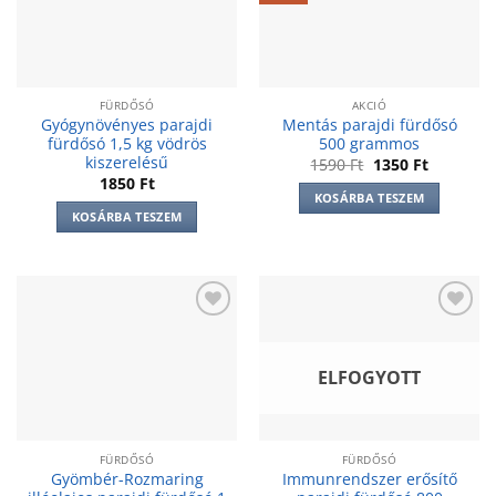
FÜRDŐSÓ
AKCIÓ
Gyógynövényes parajdi
Mentás parajdi fürdősó
fürdősó 1,5 kg vödrös
500 grammos
kiszerelésű
Original
Current
1590
Ft
1350
Ft
price
price
1850
Ft
was:
is:
KOSÁRBA TESZEM
1590 Ft.
1350 Ft.
KOSÁRBA TESZEM
Add to
Add to
wishlist
wishlist
ELFOGYOTT
FÜRDŐSÓ
FÜRDŐSÓ
Gyömbér-Rozmaring
Immunrendszer erősítő