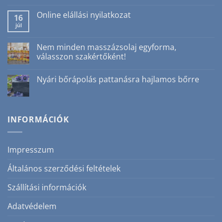
Nincs
hozzászólás
Online elállási nyilatkozat
a(z)
16
Ajakradír
júl
Nincs
nyáron?
hozzászólás
Igen!
a(z)
3
Online
Nem minden masszázsolaj egyforma,
ok,
elállási
amiért
válasszon szakértőként!
nyilatkozat
nem
bejegyzéshez
csak
Nincs
téli
hozzászólás
Nyári bőrápolás pattanásra hajlamos bőrre
szépségrutin
a(z)
bejegyzéshez
Nem
Nincs
minden
hozzászólás
masszázsolaj
a(z)
egyforma,
Nyári
válasszon
bőrápolás
INFORMÁCIÓK
szakértőként!
pattanásra
bejegyzéshez
hajlamos
bőrre
bejegyzéshez
Impresszum
Általános szerződési feltételek
Szállítási információk
Adatvédelem