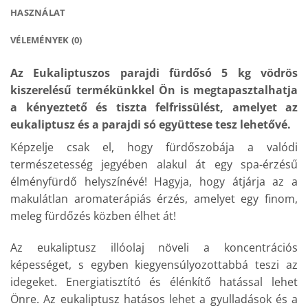
HASZNÁLAT
VÉLEMÉNYEK (0)
Az Eukaliptuszos parajdi fürdősó 5 kg vödrös
kiszerelésű termékünkkel Ön is megtapasztalhatja
a kényeztető és tiszta felfrissülést, amelyet az
eukaliptusz és a parajdi só együttese tesz lehetővé.
Képzelje csak el, hogy fürdőszobája a valódi
természetesség jegyében alakul át egy spa-érzésű
élményfürdő helyszínévé! Hagyja, hogy átjárja az a
makulátlan aromaterápiás érzés, amelyet egy finom,
meleg fürdőzés közben élhet át!
Az eukaliptusz illóolaj növeli a koncentrációs
képességet, s egyben kiegyensúlyozottabbá teszi az
idegeket. Energiatisztító és élénkítő hatással lehet
Önre. Az eukaliptusz hatásos lehet a gyulladások és a