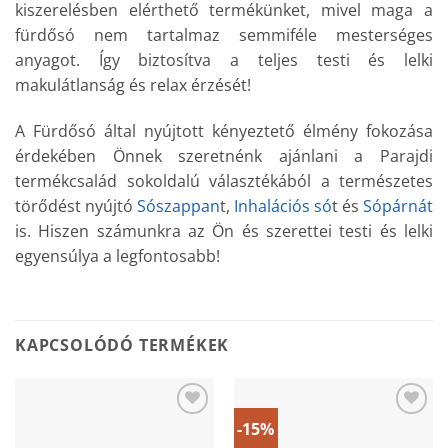
kiszerelésben elérthető termékünket, mivel maga a
fürdősó nem tartalmaz semmiféle mesterséges
anyagot. Így biztosítva a teljes testi és lelki
makulátlanság és relax érzését!
A Fürdősó által nyújtott kényeztető élmény fokozása
érdekében Önnek szeretnénk ajánlani a Parajdi
termékcsalád sokoldalú választékából a természetes
törődést nyújtó
Sószappan
t,
Inhalációs só
t és
Sópárnát
is. Hiszen számunkra az Ön és szerettei testi és lelki
egyensúlya a legfontosabb!
KAPCSOLÓDÓ TERMÉKEK
-15%
Add to
Add to
wishlist
wishlist