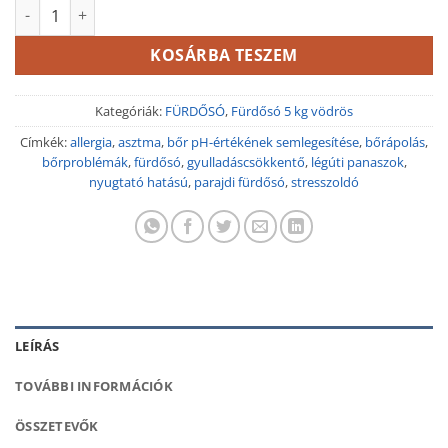
Eukaliptuszos parajdi fürdősó 5 kg vödrös mennyiség
KOSÁRBA TESZEM
Kategóriák:
FÜRDŐSÓ
,
Fürdősó 5 kg vödrös
Címkék:
allergia
,
asztma
,
bőr pH-értékének semlegesítése
,
bőrápolás
,
bőrproblémák
,
fürdősó
,
gyulladáscsökkentő
,
légúti panaszok
,
nyugtató hatású
,
parajdi fürdősó
,
stresszoldó
LEÍRÁS
TOVÁBBI INFORMÁCIÓK
ÖSSZETEVŐK