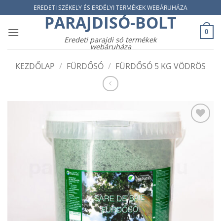
Skip
EREDETI SZÉKELY ÉS ERDÉLYI TERMÉKEK WEBÁRUHÁZA
PARAJDISÓ-BOLT
to
content
0
Eredeti parajdi só termékek
webáruháza
KEZDŐLAP
/
FÜRDŐSÓ
/
FÜRDŐSÓ 5 KG VÖDRÖS
Add to
wishlist