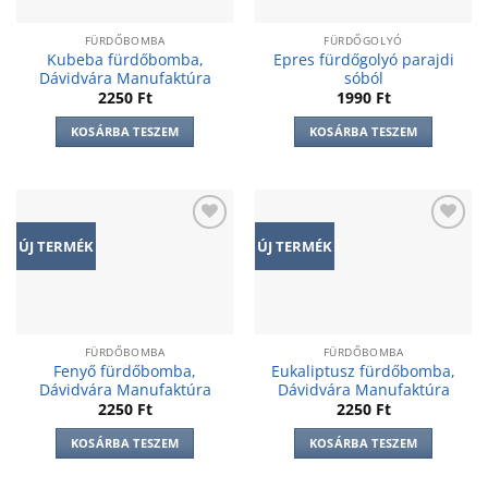
FÜRDŐBOMBA
FÜRDŐGOLYÓ
Kubeba fürdőbomba,
Epres fürdőgolyó parajdi
Dávidvára Manufaktúra
sóból
2250
Ft
1990
Ft
KOSÁRBA TESZEM
KOSÁRBA TESZEM
Add to
Add to
ÚJ TERMÉK
ÚJ TERMÉK
wishlist
wishlist
FÜRDŐBOMBA
FÜRDŐBOMBA
Fenyő fürdőbomba,
Eukaliptusz fürdőbomba,
Dávidvára Manufaktúra
Dávidvára Manufaktúra
2250
Ft
2250
Ft
KOSÁRBA TESZEM
KOSÁRBA TESZEM