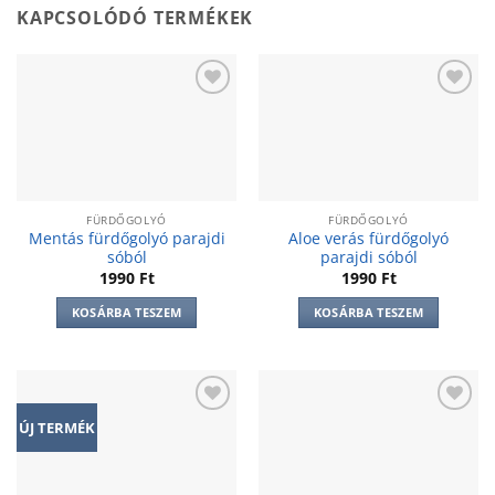
KAPCSOLÓDÓ TERMÉKEK
Add to
Add to
wishlist
wishlist
FÜRDŐGOLYÓ
FÜRDŐGOLYÓ
Mentás fürdőgolyó parajdi
Aloe verás fürdőgolyó
sóból
parajdi sóból
1990
Ft
1990
Ft
KOSÁRBA TESZEM
KOSÁRBA TESZEM
Add to
Add to
ÚJ TERMÉK
wishlist
wishlist