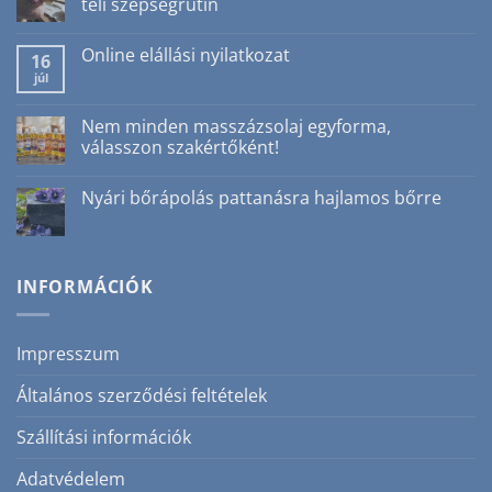
téli szépségrutin
Nincs
hozzászólás
Online elállási nyilatkozat
a(z)
16
Ajakradír
júl
Nincs
nyáron?
hozzászólás
Igen!
a(z)
3
Online
Nem minden masszázsolaj egyforma,
ok,
elállási
amiért
válasszon szakértőként!
nyilatkozat
nem
bejegyzéshez
csak
Nincs
téli
hozzászólás
Nyári bőrápolás pattanásra hajlamos bőrre
szépségrutin
a(z)
bejegyzéshez
Nem
Nincs
minden
hozzászólás
masszázsolaj
a(z)
egyforma,
Nyári
válasszon
bőrápolás
INFORMÁCIÓK
szakértőként!
pattanásra
bejegyzéshez
hajlamos
bőrre
bejegyzéshez
Impresszum
Általános szerződési feltételek
Szállítási információk
Adatvédelem