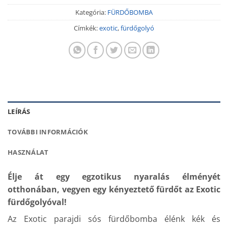
Kategória:
FÜRDŐBOMBA
Címkék:
exotic
,
fürdőgolyó
LEÍRÁS
TOVÁBBI INFORMÁCIÓK
HASZNÁLAT
Élje át egy egzotikus nyaralás élményét
otthonában, vegyen egy kényeztető fürdőt az Exotic
fürdőgolyóval!
Az Exotic parajdi sós fürdőbomba élénk kék és