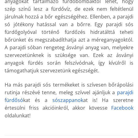
anyagokat tartalmazó fürdőbombáktól lehet, hogy
szép színű lesz a fürdővíz, de ezek nem feltétlenül
járulnak hozzá a bőr egészségéhez. Ellenben, a parajdi
só jótékony hatással van a bőrre. Egy parajdi sós
fürdőgolyóval történő fürdőzés hidratálttá teheti
bőrünket és megszabadíthatja azt a méreganyagoktól.
A parajdi sóban rengeteg ásványi anyag van, melyekre
szervezetünknek is szüksége van. Ezek az ásványi
anyagok fürdés során felszívódnak, így kívülről is
támogathatjuk szervezetünk egészségét.
Ha más parajdi sós termékeket is szívesen bőrápolási
rutinja részévé tenne, meleg szívvel ajánljuk a
parajdi
fürdősó
kat és a
sószappanok
at is! Ha szeretne
értesülni friss akcióinkról, akkor kövesse
Facebook
oldalunkat!