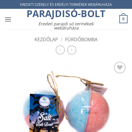
Skip
EREDETI SZÉKELY ÉS ERDÉLYI TERMÉKEK WEBÁRUHÁZA
PARAJDISÓ-BOLT
to
content
0
Eredeti parajdi só termékek
webáruháza
KEZDŐLAP
/
FÜRDŐBOMBA
Add to
wishlist