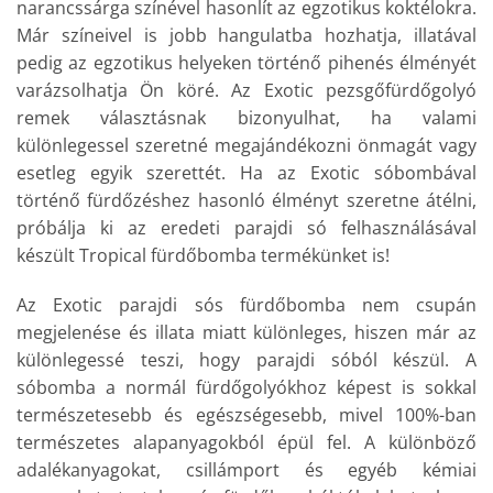
narancssárga színével hasonlít az egzotikus koktélokra.
Már színeivel is jobb hangulatba hozhatja, illatával
pedig az egzotikus helyeken történő pihenés élményét
varázsolhatja Ön köré. Az Exotic pezsgőfürdőgolyó
remek választásnak bizonyulhat, ha valami
különlegessel szeretné megajándékozni önmagát vagy
esetleg egyik szerettét. Ha az Exotic sóbombával
történő fürdőzéshez hasonló élményt szeretne átélni,
próbálja ki az eredeti parajdi só felhasználásával
készült Tropical fürdőbomba termékünket is!
Az Exotic parajdi sós fürdőbomba nem csupán
megjelenése és illata miatt különleges, hiszen már az
különlegessé teszi, hogy parajdi sóból készül. A
sóbomba a normál fürdőgolyókhoz képest is sokkal
természetesebb és egészségesebb, mivel 100%-ban
természetes alapanyagokból épül fel. A különböző
adalékanyagokat, csillámport és egyéb kémiai