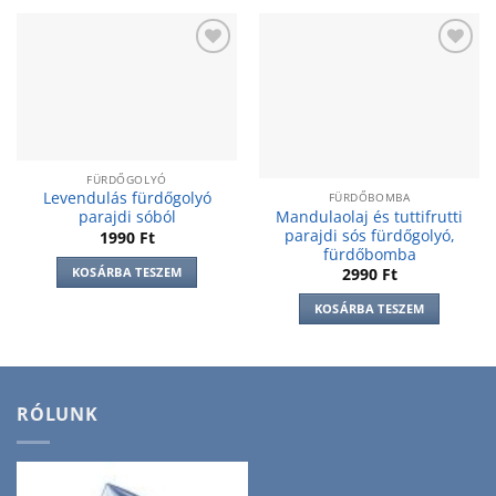
Add to
Add to
wishlist
wishlist
FÜRDŐGOLYÓ
Levendulás fürdőgolyó
FÜRDŐBOMBA
Mandulaolaj és tuttifrutti
parajdi sóból
parajdi sós fürdőgolyó,
1990
Ft
fürdőbomba
KOSÁRBA TESZEM
2990
Ft
KOSÁRBA TESZEM
RÓLUNK