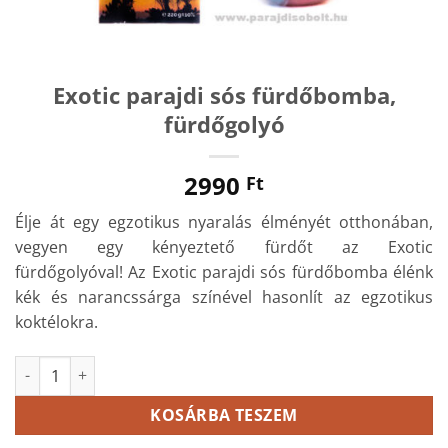
Exotic parajdi sós fürdőbomba,
fürdőgolyó
2990
Ft
Élje át egy egzotikus nyaralás élményét otthonában,
vegyen egy kényeztető fürdőt az Exotic
fürdőgolyóval! Az Exotic parajdi sós fürdőbomba élénk
kék és narancssárga színével hasonlít az egzotikus
koktélokra.
Exotic parajdi sós fürdőbomba, fürdőgolyó mennyiség
KOSÁRBA TESZEM