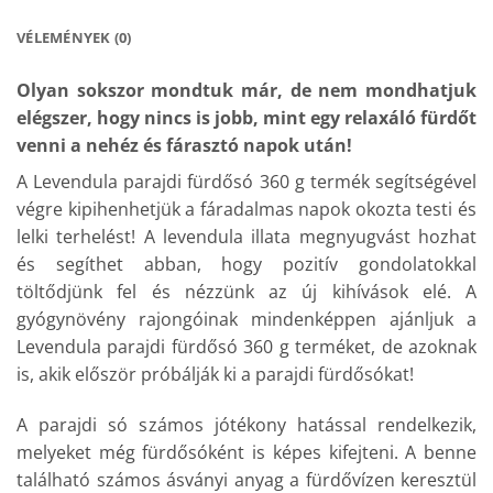
VÉLEMÉNYEK (0)
Olyan sokszor mondtuk már, de nem mondhatjuk
elégszer, hogy nincs is jobb, mint egy relaxáló fürdőt
venni a nehéz és fárasztó napok után!
A Levendula parajdi fürdősó 360 g termék segítségével
végre kipihenhetjük a fáradalmas napok okozta testi és
lelki terhelést! A levendula illata megnyugvást hozhat
és segíthet abban, hogy pozitív gondolatokkal
töltődjünk fel és nézzünk az új kihívások elé. A
gyógynövény rajongóinak mindenképpen ajánljuk a
Levendula parajdi fürdősó 360 g terméket, de azoknak
is, akik először próbálják ki a parajdi fürdősókat!
A parajdi só számos jótékony hatással rendelkezik,
melyeket még fürdősóként is képes kifejteni. A benne
található számos ásványi anyag a fürdővízen keresztül