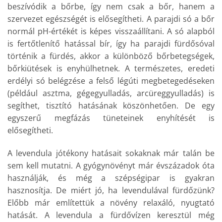
beszívódik a bőrbe, így nem csak a bőr, hanem a
szervezet egészségét is elősegítheti. A parajdi só a bőr
normál pH-értékét is képes visszaállítani. A só alapból
is fertőtlenítő hatással bír, így ha parajdi fürdősóval
történik a fürdés, akkor a különböző bőrbetegségek,
bőrkiütések is enyhülhetnek. A természetes, eredeti
erdélyi só belégzése a felső légúti megbetegedéseken
(például asztma, gégegyulladás, arcüreggyulladás) is
segíthet, tisztító hatásának köszönhetően. De egy
egyszerű megfázás tüneteinek enyhítését is
elősegítheti.
A levendula jótékony hatásait sokaknak már talán be
sem kell mutatni. A gyógynövényt már évszázadok óta
használják, és még a szépségipar is gyakran
hasznosítja. De miért jó, ha levendulával fürdőzünk?
Előbb már említettük a növény relaxáló, nyugtató
hatását. A levendula a fürdővízen keresztül még