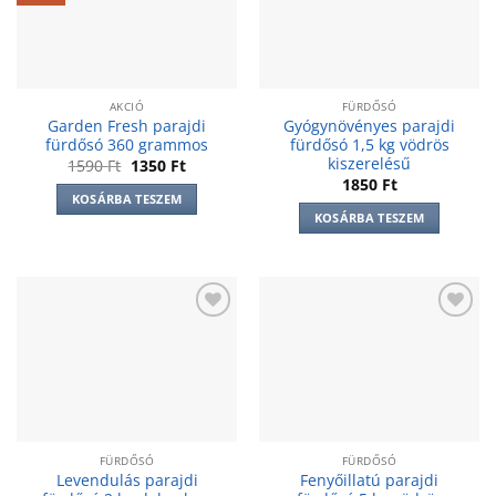
AKCIÓ
FÜRDŐSÓ
Garden Fresh parajdi
Gyógynövényes parajdi
fürdősó 360 grammos
fürdősó 1,5 kg vödrös
kiszerelésű
Original
Current
1590
Ft
1350
Ft
price
price
1850
Ft
was:
is:
KOSÁRBA TESZEM
1590 Ft.
1350 Ft.
KOSÁRBA TESZEM
Add to
Add to
wishlist
wishlist
FÜRDŐSÓ
FÜRDŐSÓ
Levendulás parajdi
Fenyőillatú parajdi