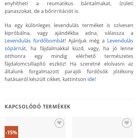
enyhítheti a reumatikus bántalmakat, ízületi
panaszokat, de a bőrirritációt is.
Ha egy különleges levendulás terméket is szívesen
kipróbálna, vagy ajándékba adna, válassza a
Levendulás fürdőbombá
t! Ajánljuk még a
Levendulás
sópárná
t, ha fájdalmakkal küzd, vagy, ha jó lenne
otthonra egy mindig elérhető természetes
fájdalomcsillapító eszköz! Ha szeretné elolvasni az
általunk forgalmazott parajdi fürdősók jótékony
hatásairól készült cikket, kattintson
ide
!
KAPCSOLÓDÓ TERMÉKEK
-15%
Add to
Add to
wishlist
wishlist