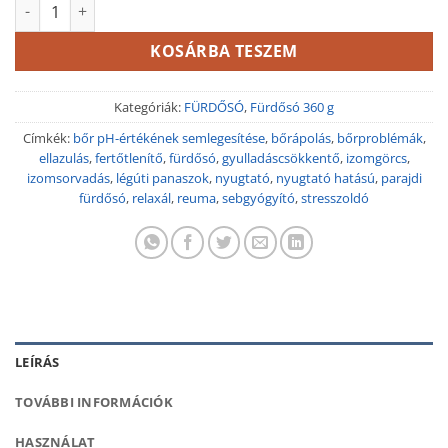
Levendula parajdi fürdősó 360 g mennyiség
KOSÁRBA TESZEM
Kategóriák:
FÜRDŐSÓ
,
Fürdősó 360 g
Címkék:
bőr pH-értékének semlegesítése
,
bőrápolás
,
bőrproblémák
,
ellazulás
,
fertőtlenítő
,
fürdősó
,
gyulladáscsökkentő
,
izomgörcs
,
izomsorvadás
,
légúti panaszok
,
nyugtató
,
nyugtató hatású
,
parajdi
fürdősó
,
relaxál
,
reuma
,
sebgyógyító
,
stresszoldó
LEÍRÁS
TOVÁBBI INFORMÁCIÓK
HASZNÁLAT