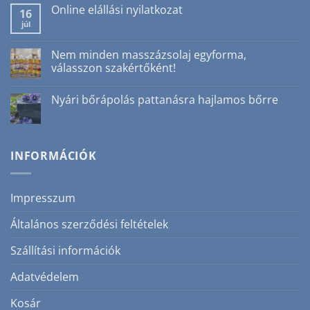
hozzászólás
Online elállási nyilatkozat
a(z)
16
Ajakradír
júl
Nincs
nyáron?
hozzászólás
Igen!
a(z)
3
Online
Nem minden masszázsolaj egyforma,
ok,
elállási
amiért
válasszon szakértőként!
nyilatkozat
nem
bejegyzéshez
csak
Nincs
téli
hozzászólás
Nyári bőrápolás pattanásra hajlamos bőrre
szépségrutin
a(z)
bejegyzéshez
Nem
Nincs
minden
hozzászólás
masszázsolaj
a(z)
egyforma,
Nyári
válasszon
bőrápolás
INFORMÁCIÓK
szakértőként!
pattanásra
bejegyzéshez
hajlamos
bőrre
bejegyzéshez
Impresszum
Általános szerződési feltételek
Szállítási információk
Adatvédelem
Kosár