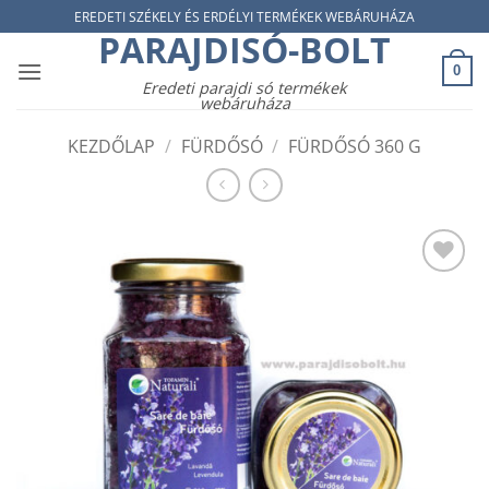
Skip
EREDETI SZÉKELY ÉS ERDÉLYI TERMÉKEK WEBÁRUHÁZA
PARAJDISÓ-BOLT
to
content
0
Eredeti parajdi só termékek
webáruháza
KEZDŐLAP
/
FÜRDŐSÓ
/
FÜRDŐSÓ 360 G
Add to
wishlist