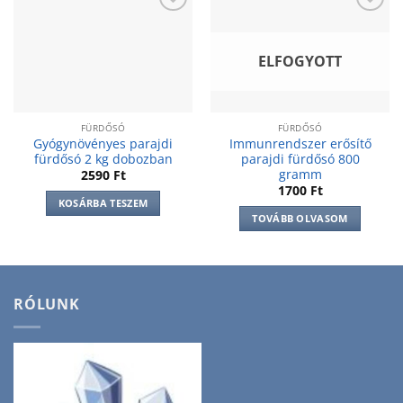
Add to
Add to
wishlist
wishlist
ELFOGYOTT
FÜRDŐSÓ
FÜRDŐSÓ
Gyógynövényes parajdi
Immunrendszer erősítő
fürdősó 2 kg dobozban
parajdi fürdősó 800
gramm
2590
Ft
1700
Ft
KOSÁRBA TESZEM
TOVÁBB OLVASOM
RÓLUNK