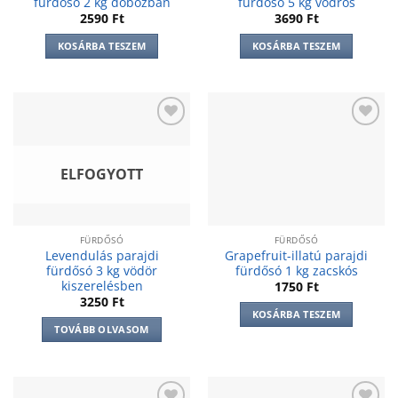
fürdősó 2 kg dobozban
fürdősó 5 kg vödrös
2590
Ft
3690
Ft
KOSÁRBA TESZEM
KOSÁRBA TESZEM
Add to
Add to
wishlist
wishlist
ELFOGYOTT
FÜRDŐSÓ
FÜRDŐSÓ
Levendulás parajdi
Grapefruit-illatú parajdi
fürdősó 3 kg vödör
fürdősó 1 kg zacskós
kiszerelésben
1750
Ft
3250
Ft
KOSÁRBA TESZEM
TOVÁBB OLVASOM