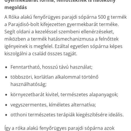
Gyermekbarát forma, felnőtteknek is hatékony
megoldás
A Róka alakú fenyőrügyes parajdi sópárna 500 g termék
a Parajdisó-bolt kifejezetten gyermekbarát terméke.
Segít oldani a kezeléssel szembeni ellenérzéseket,
miközben a termék hatásmechanizmusa a felnőttek
igényeinek is megfelel. Ezáltal egyetlen sópárna képes
kiszolgálni a család összes tagját.
Fenntartható, hosszú távú használat;
többszöri, korlátlan alkalommal történő
használhatóság;
környezetbarát kivitel, természetes alapanyagok;
vegyszermentes, kíméletes alternatíva;
otthoni természetes terápiák kiegészítésére ideális.
Így a róka alakú fenyőrügyes parajdi sópárna azok