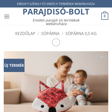
Skip
EREDETI SZÉKELY ÉS ERDÉLYI TERMÉKEK WEBÁRUHÁZA
PARAJDISÓ-BOLT
to
content
0
Eredeti parajdi só termékek
webáruháza
KEZDŐLAP
/
SÓPÁRNA
/
SÓPÁRNA 0,5 KG
ÚJ TERMÉK
Add to
wishlist