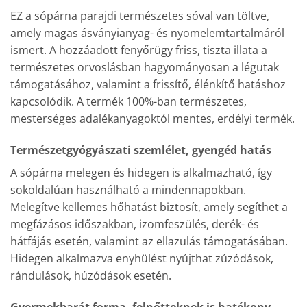
EZ a sópárna parajdi természetes sóval van töltve,
amely magas ásványianyag- és nyomelemtartalmáról
ismert. A hozzáadott fenyőrügy friss, tiszta illata a
természetes orvoslásban hagyományosan a légutak
támogatásához, valamint a frissítő, élénkítő hatáshoz
kapcsolódik. A termék 100%-ban természetes,
mesterséges adalékanyagoktól mentes, erdélyi termék.
Természetgyógyászati szemlélet, gyengéd hatás
A sópárna melegen és hidegen is alkalmazható, így
sokoldalúan használható a mindennapokban.
Melegítve kellemes hőhatást biztosít, amely segíthet a
megfázásos időszakban, izomfeszülés, derék- és
hátfájás esetén, valamint az ellazulás támogatásában.
Hidegen alkalmazva enyhülést nyújthat zúzódások,
rándulások, húzódások esetén.