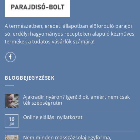
A természetben, eredeti állapotban előforduló parajdi
só, erdélyi hagyományos recepteken alapuló kézműves
termékek a tudatos vásárlók számára!
BLOGBEJEGYZÉSEK
Ajakradír nyáron? Igen! 3 ok, amiért nem csak
téli szépségrutin
Nincs
hozzászólás
Online elállási nyilatkozat
a(z)
16
Ajakradír
júl
Nincs
nyáron?
hozzászólás
Igen!
a(z)
3
Online
Nem minden masszázsolaj egyforma,
ok,
elállási