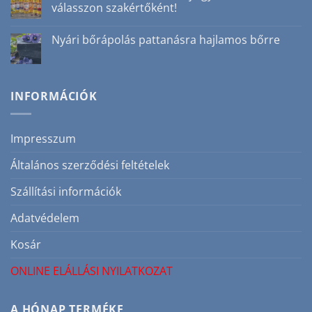
amiért
válasszon szakértőként!
nyilatkozat
nem
bejegyzéshez
csak
Nincs
téli
hozzászólás
Nyári bőrápolás pattanásra hajlamos bőrre
szépségrutin
a(z)
bejegyzéshez
Nem
Nincs
minden
hozzászólás
masszázsolaj
a(z)
egyforma,
Nyári
válasszon
bőrápolás
INFORMÁCIÓK
szakértőként!
pattanásra
bejegyzéshez
hajlamos
bőrre
bejegyzéshez
Impresszum
Általános szerződési feltételek
Szállítási információk
Adatvédelem
Kosár
ONLINE ELÁLLÁSI NYILATKOZAT
A HÓNAP TERMÉKE