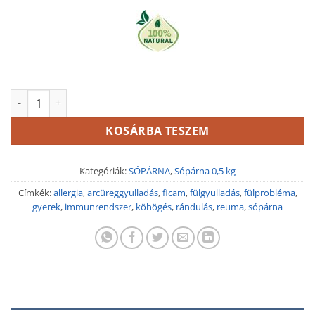
Róka alakú fenyőrügyes parajdi sópárna 500 g mennyiség
KOSÁRBA TESZEM
Kategóriák:
SÓPÁRNA
,
Sópárna 0,5 kg
Címkék:
allergia
,
arcüreggyulladás
,
ficam
,
fülgyulladás
,
fülprobléma
,
gyerek
,
immunrendszer
,
köhögés
,
rándulás
,
reuma
,
sópárna