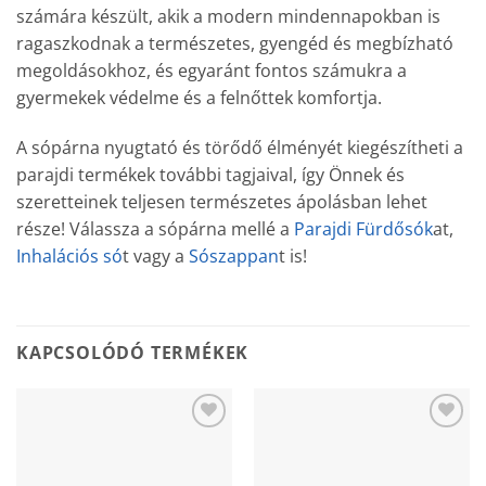
számára készült, akik a modern mindennapokban is
ragaszkodnak a természetes, gyengéd és megbízható
megoldásokhoz, és egyaránt fontos számukra a
gyermekek védelme és a felnőttek komfortja.
A sópárna nyugtató és törődő élményét kiegészítheti a
parajdi termékek további tagjaival, így Önnek és
szeretteinek teljesen természetes ápolásban lehet
része! Válassza a sópárna mellé a
Parajdi Fürdősók
at,
Inhalációs só
t vagy a
Sószappan
t is!
KAPCSOLÓDÓ TERMÉKEK
Add to
Add to
wishlist
wishlist