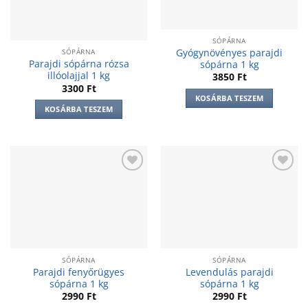
SÓPÁRNA
Gyógynövényes parajdi
SÓPÁRNA
Parajdi sópárna rózsa
sópárna 1 kg
illóolajjal 1 kg
3850
Ft
3300
Ft
KOSÁRBA TESZEM
KOSÁRBA TESZEM
Add to
Add to
wishlist
wishlist
SÓPÁRNA
SÓPÁRNA
Parajdi fenyőrügyes
Levendulás parajdi
sópárna 1 kg
sópárna 1 kg
2990
Ft
2990
Ft