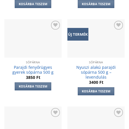
KOSÁRBA TESZEM
KOSÁRBA TESZEM
Add to
Add to
ÚJ TERMÉK
wishlist
wishlist
SÓPÁRNA
SÓPÁRNA
Parajdi fenyőrügyes
Nyuszi alakú parajdi
gyerek sópárna 500 g
sópárna 500 g –
levendulás
3850
Ft
3400
Ft
KOSÁRBA TESZEM
KOSÁRBA TESZEM
Add to
Add to
wishlist
wishlist