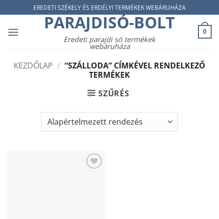
Skip
EREDETI SZÉKELY ÉS ERDÉLYI TERMÉKEK WEBÁRUHÁZA
PARAJDISÓ-BOLT
to
content
0
Eredeti parajdi só termékek
webáruháza
KEZDŐLAP
/
“SZÁLLODA” CÍMKÉVEL RENDELKEZŐ
TERMÉKEK
SZŰRÉS
Add to
wishlist