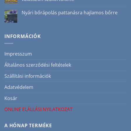
nem
bejegyzéshez
csak
Nincs
téli
hozzászólás
Nyári bőrápolás pattanásra hajlamos bőrre
szépségrutin
a(z)
bejegyzéshez
Nem
Nincs
minden
hozzászólás
masszázsolaj
a(z)
egyforma,
Nyári
válasszon
bőrápolás
INFORMÁCIÓK
szakértőként!
pattanásra
bejegyzéshez
hajlamos
bőrre
bejegyzéshez
Impresszum
Általános szerződési feltételek
Szállítási információk
Adatvédelem
Kosár
ONLINE ELÁLLÁSI NYILATKOZAT
A HÓNAP TERMÉKE