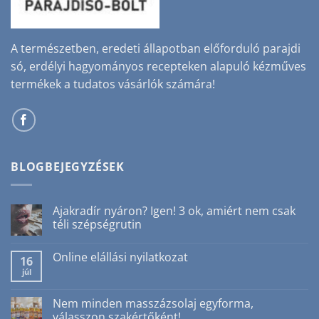
A természetben, eredeti állapotban előforduló parajdi
só, erdélyi hagyományos recepteken alapuló kézműves
termékek a tudatos vásárlók számára!
BLOGBEJEGYZÉSEK
Ajakradír nyáron? Igen! 3 ok, amiért nem csak
téli szépségrutin
Nincs
hozzászólás
Online elállási nyilatkozat
a(z)
16
Ajakradír
júl
Nincs
nyáron?
hozzászólás
Igen!
a(z)
3
Online
Nem minden masszázsolaj egyforma,
ok,
elállási
amiért
válasszon szakértőként!
nyilatkozat