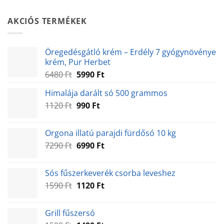
AKCIÓS TERMÉKEK
Öregedésgátló krém – Erdély 7 gyógynövénye
krém, Pur Herbet
Original
Current
6480
Ft
5990
Ft
price
price
Himalája darált só 500 grammos
was:
is:
Original
Current
1120
Ft
6480 Ft.
990
Ft
5990 Ft.
price
price
was:
is:
Orgona illatú parajdi fürdősó 10 kg
1120 Ft.
990 Ft.
Original
Current
7290
Ft
6990
Ft
price
price
was:
is:
Sós fűszerkeverék csorba leveshez
7290 Ft.
6990 Ft.
Original
Current
1590
Ft
1120
Ft
price
price
was:
is:
Grill fűszersó
1590 Ft.
1120 Ft.