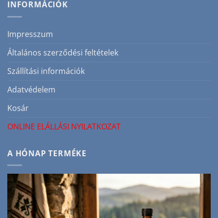
bőrápolás
INFORMÁCIÓK
szakértőként!
pattanásra
bejegyzéshez
hajlamos
bőrre
bejegyzéshez
Impresszum
Általános szerződési feltételek
Szállítási információk
Adatvédelem
Kosár
ONLINE ELÁLLÁSI NYILATKOZAT
A HÓNAP TERMÉKE