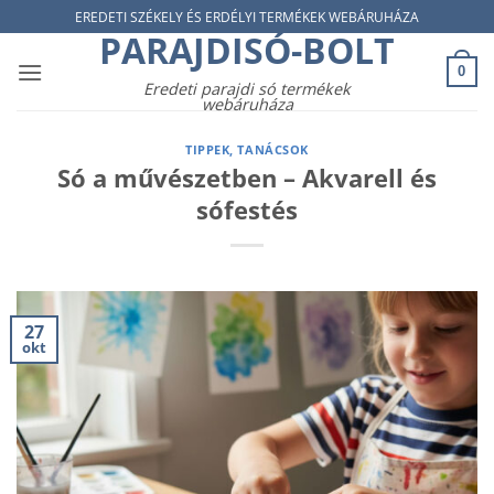
Skip
EREDETI SZÉKELY ÉS ERDÉLYI TERMÉKEK WEBÁRUHÁZA
PARAJDISÓ-BOLT
to
content
0
Eredeti parajdi só termékek
webáruháza
TIPPEK, TANÁCSOK
Só a művészetben – Akvarell és
sófestés
27
okt