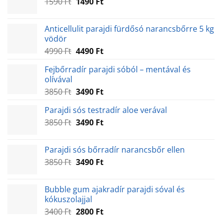
Original
Current
1590
Ft
1490
Ft
price
price
was:
is:
Anticellulit parajdi fürdősó narancsbőrre 5 kg
1590 Ft.
1490 Ft.
vödör
Original
Current
4990
Ft
4490
Ft
price
price
Fejbőrradír parajdi sóból – mentával és
was:
is:
olívával
4990 Ft.
4490 Ft.
Original
Current
3850
Ft
3490
Ft
price
price
Parajdi sós testradír aloe verával
was:
is:
Original
Current
3850
Ft
3850 Ft.
3490
Ft
3490 Ft.
price
price
was:
is:
Parajdi sós bőrradír narancsbőr ellen
3850 Ft.
3490 Ft.
Original
Current
3850
Ft
3490
Ft
price
price
was:
is:
Bubble gum ajakradír parajdi sóval és
3850 Ft.
3490 Ft.
kókuszolajjal
Original
Current
3400
Ft
2800
Ft
price
price