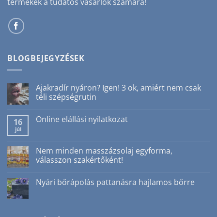
termékek a tudatos vásárlók számára!
BLOGBEJEGYZÉSEK
Ajakradír nyáron? Igen! 3 ok, amiért nem csak
téli szépségrutin
Nincs
hozzászólás
Online elállási nyilatkozat
a(z)
16
Ajakradír
júl
Nincs
nyáron?
hozzászólás
Igen!
a(z)
3
Online
Nem minden masszázsolaj egyforma,
ok,
elállási
amiért
válasszon szakértőként!
nyilatkozat
nem
bejegyzéshez
csak
Nincs
téli
hozzászólás
Nyári bőrápolás pattanásra hajlamos bőrre
szépségrutin
a(z)
bejegyzéshez
Nem
Nincs
minden
hozzászólás
masszázsolaj
a(z)
egyforma,
Nyári
válasszon