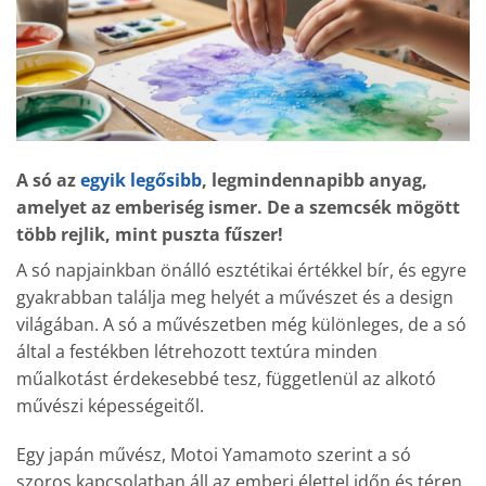
A só az
egyik legősibb
, legmindennapibb anyag,
amelyet az emberiség ismer. De a szemcsék mögött
több rejlik, mint puszta fűszer!
A só napjainkban önálló esztétikai értékkel bír, és egyre
gyakrabban találja meg helyét a művészet és a design
világában. A só a művészetben még különleges, de a só
által a festékben létrehozott textúra minden
műalkotást érdekesebbé tesz, függetlenül az alkotó
művészi képességeitől.
Egy japán művész, Motoi Yamamoto szerint a só
szoros kapcsolatban áll az emberi élettel időn és téren