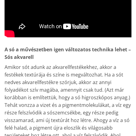
A só a művészetben igen változatos technika lehet –
Sós akvarell
Amikor sót adunk az akvarellfestékekhez, akkor a
festékek textúrája és színe is megváltozhat. Ha a sót
nedves akvarellfestékre szórjuk, akkor az annyi
folyadékot szív magába, amennyit csak tud. (Azt már
korábban is említettük, hogy a só higroszkópos anyag.)
Tehát vonzza a vizet és a pigmentmolekulákat, a víz egy
része felszívódik a sószemcsékbe, egy része pedig
visszamarad, ami új textúrát hoz létre. Ahogy a víz a só
felé halad, a pigment újra eloszlik és világosabb
területeket hoz létre ott, ahol a víz felszívódik. Ahol