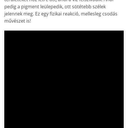
pedig a pigment leülepedik, ott sötétebb szélek
jelennek meg. Ez egy fizikai reakció, mellesleg csodás
művészet is!