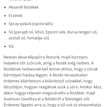
Akvarell festékek
Ecsetek
Spray palack (opcionális)
Só (parajdi só, kősó, Epsom sók, durva tengeri só,
asztali só, himalája só)
Víz
Nedves akvarellpapírra festünk, majd bizonyos
helyekre sót szórunk, amíg a festék még nedves. A
festéknek nedvesnek kell lennie ahhoz, hogy a sónak
bármilyen hatása legyen. A festés tervezésekor
érdemes kísérletezni a különböző színekkel, hogy
látszódjon, hogyan reagálnak azok a sóra. Amikor kész,
akkor hagyja teljesen megszáradni a festéket, majd
óvatosan távolítsa el a felületről a felesleges sót.
Érdemes figyelni arra is, hogy a túl sok só elnyomhatja