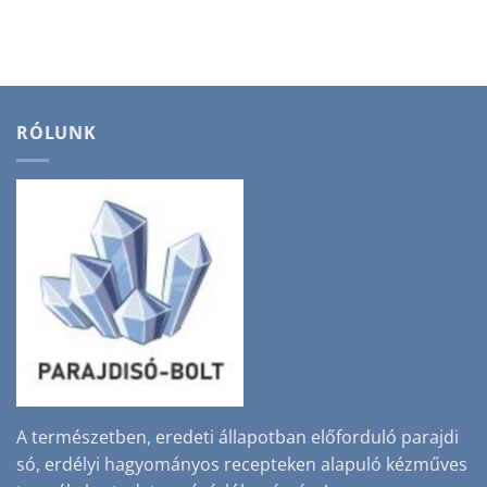
was:
is:
3400 Ft.
2800 Ft.
RÓLUNK
A természetben, eredeti állapotban előforduló parajdi
só, erdélyi hagyományos recepteken alapuló kézműves