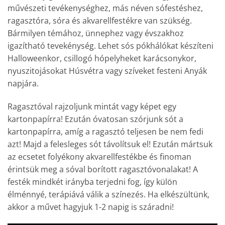
művészeti tevékenységhez, más néven sófestéshez,
ragasztóra, sóra és akvarellfestékre van szükség.
Bármilyen témához, ünnephez vagy évszakhoz
igazítható tevekénység. Lehet sós pókhálókat készíteni
Halloweenkor, csillogó hópelyheket karácsonykor,
nyuszitojásokat Húsvétra vagy szíveket festeni Anyák
napjára.
Ragasztóval rajzoljunk mintát vagy képet egy
kartonpapírra! Ezután óvatosan szórjunk sót a
kartonpapírra, amíg a ragasztó teljesen be nem fedi
azt! Majd a felesleges sót távolítsuk el! Ezután mártsuk
az ecsetet folyékony akvarellfestékbe és finoman
érintsük meg a sóval borított ragasztóvonalakat! A
festék mindkét irányba terjedni fog, így külön
élménnyé, terápiává válik a színezés. Ha elkészültünk,
akkor a művet hagyjuk 1-2 napig is száradni!