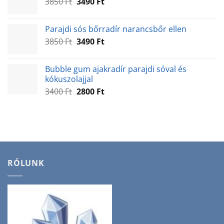
Original
Current
3850
Ft
3850 Ft.
3490
Ft
3490 Ft.
price
price
was:
is:
Parajdi sós bőrradír narancsbőr ellen
3850 Ft.
3490 Ft.
Original
Current
3850
Ft
3490
Ft
price
price
was:
is:
Bubble gum ajakradír parajdi sóval és
3850 Ft.
3490 Ft.
kókuszolajjal
Original
Current
3400
Ft
2800
Ft
price
price
was:
is:
3400 Ft.
2800 Ft.
RÓLUNK