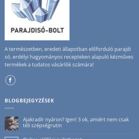
A természetben, eredeti állapotban előforduló parajdi
só, erdélyi hagyományos recepteken alapuló kézműves
termékek a tudatos vásárlók számára!
BLOGBEJEGYZÉSEK
Ajakradír nyáron? Igen! 3 ok, amiért nem csak
téli szépségrutin
Nincs
hozzászólás