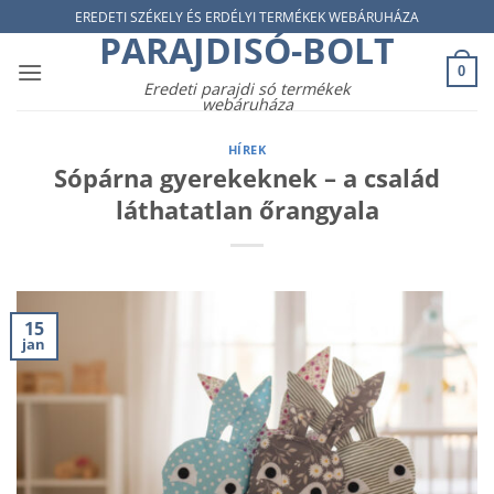
Skip
EREDETI SZÉKELY ÉS ERDÉLYI TERMÉKEK WEBÁRUHÁZA
PARAJDISÓ-BOLT
to
content
0
Eredeti parajdi só termékek
webáruháza
HÍREK
Sópárna gyerekeknek – a család
láthatatlan őrangyala
15
jan