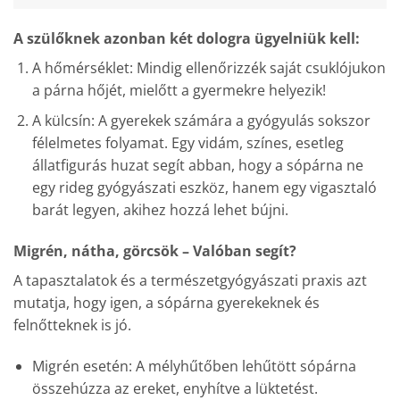
A szülőknek azonban két dologra ügyelniük kell:
A hőmérséklet: Mindig ellenőrizzék saját csuklójukon
a párna hőjét, mielőtt a gyermekre helyezik!
A külcsín: A gyerekek számára a gyógyulás sokszor
félelmetes folyamat. Egy vidám, színes, esetleg
állatfigurás huzat segít abban, hogy a sópárna ne
egy rideg gyógyászati eszköz, hanem egy vigasztaló
barát legyen, akihez hozzá lehet bújni.
Migrén, nátha, görcsök – Valóban segít?
A tapasztalatok és a természetgyógyászati praxis azt
mutatja, hogy igen, a sópárna gyerekeknek és
felnőtteknek is jó.
Migrén esetén: A mélyhűtőben lehűtött sópárna
összehúzza az ereket, enyhítve a lüktetést.