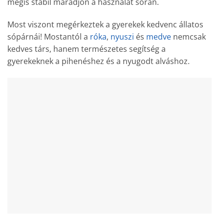
mégis stabil maradjon a használat során.
Most viszont megérkeztek a gyerekek kedvenc állatos
sópárnái! Mostantól a
róka
,
nyuszi
és
medve
nemcsak
kedves társ, hanem természetes segítség a
gyerekeknek a pihenéshez és a nyugodt alváshoz.