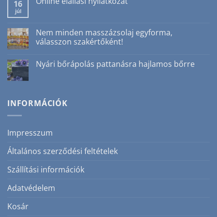
Online elállási nyilatkozat
a(z)
16
Ajakradír
júl
Nincs
nyáron?
hozzászólás
Igen!
a(z)
3
Online
Nem minden masszázsolaj egyforma,
ok,
elállási
amiért
válasszon szakértőként!
nyilatkozat
nem
bejegyzéshez
csak
Nincs
téli
hozzászólás
Nyári bőrápolás pattanásra hajlamos bőrre
szépségrutin
a(z)
bejegyzéshez
Nem
Nincs
minden
hozzászólás
masszázsolaj
a(z)
egyforma,
Nyári
válasszon
bőrápolás
INFORMÁCIÓK
szakértőként!
pattanásra
bejegyzéshez
hajlamos
bőrre
bejegyzéshez
Impresszum
Általános szerződési feltételek
Szállítási információk
Adatvédelem
Kosár