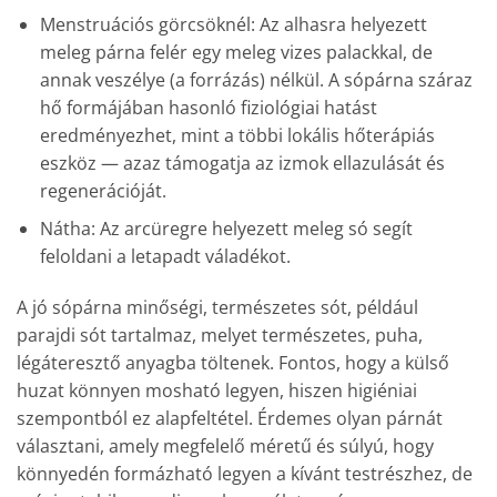
Menstruációs görcsöknél: Az alhasra helyezett
meleg párna felér egy meleg vizes palackkal, de
annak veszélye (a forrázás) nélkül. A sópárna száraz
hő formájában hasonló fiziológiai hatást
eredményezhet, mint a többi lokális hőterápiás
eszköz — azaz támogatja az izmok ellazulását és
regenerációját.
Nátha: Az arcüregre helyezett meleg só segít
feloldani a letapadt váladékot.
A jó sópárna minőségi, természetes sót, például
parajdi sót tartalmaz, melyet természetes, puha,
légáteresztő anyagba töltenek. Fontos, hogy a külső
huzat könnyen mosható legyen, hiszen higiéniai
szempontból ez alapfeltétel. Érdemes olyan párnát
választani, amely megfelelő méretű és súlyú, hogy
könnyedén formázható legyen a kívánt testrészhez, de