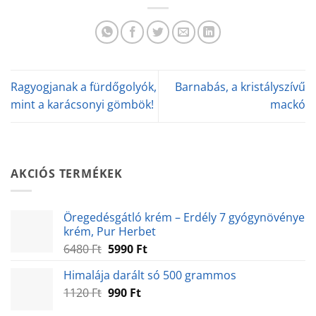
Ragyogjanak a fürdőgolyók,
Barnabás, a kristályszívű
mint a karácsonyi gömbök!
mackó
AKCIÓS TERMÉKEK
Öregedésgátló krém – Erdély 7 gyógynövénye
krém, Pur Herbet
Original
Current
6480
Ft
5990
Ft
price
price
Himalája darált só 500 grammos
was:
is:
Original
Current
1120
Ft
6480 Ft.
990
Ft
5990 Ft.
price
price