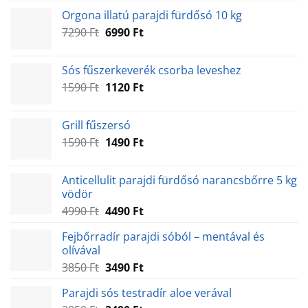
was:
is:
Orgona illatú parajdi fürdősó 10 kg
1120 Ft.
990 Ft.
Original
Current
7290
Ft
6990
Ft
price
price
was:
is:
Sós fűszerkeverék csorba leveshez
7290 Ft.
6990 Ft.
Original
Current
1590
Ft
1120
Ft
price
price
was:
is:
Grill fűszersó
1590 Ft.
1120 Ft.
Original
Current
1590
Ft
1490
Ft
price
price
was:
is:
Anticellulit parajdi fürdősó narancsbőrre 5 kg
1590 Ft.
1490 Ft.
vödör
Original
Current
4990
Ft
4490
Ft
price
price
Fejbőrradír parajdi sóból – mentával és
was:
is:
olívával
4990 Ft.
4490 Ft.
Original
Current
3850
Ft
3490
Ft
price
price
Parajdi sós testradír aloe verával
was:
is: