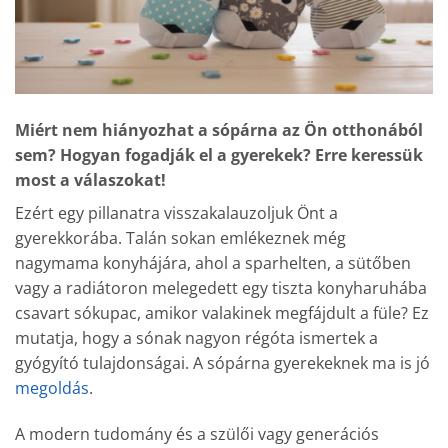
Miért nem hiányozhat a sópárna az Ön otthonából
sem? Hogyan fogadják el a gyerekek? Erre keressük
most a válaszokat!
Ezért egy pillanatra visszakalauzoljuk Önt a
gyerekkorába. Talán sokan emlékeznek még
nagymama konyhájára, ahol a sparhelten, a sütőben
vagy a radiátoron melegedett egy tiszta konyharuhába
csavart sókupac, amikor valakinek megfájdult a füle? Ez
mutatja, hogy a sónak nagyon régóta ismertek a
gyógyító tulajdonságai. A sópárna gyerekeknek ma is jó
megoldás
.
A modern tudomány és a szülői vagy generációs