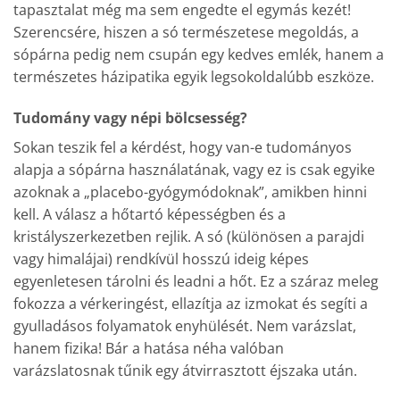
tapasztalat még ma sem engedte el egymás kezét!
Szerencsére, hiszen a só természetese megoldás, a
sópárna pedig nem csupán egy kedves emlék, hanem a
természetes házipatika egyik legsokoldalúbb eszköze.
Tudomány vagy népi bölcsesség?
Sokan teszik fel a kérdést, hogy van-e tudományos
alapja a sópárna használatának, vagy ez is csak egyike
azoknak a „placebo-gyógymódoknak”, amikben hinni
kell. A válasz a hőtartó képességben és a
kristályszerkezetben rejlik. A só (különösen a parajdi
vagy himalájai) rendkívül hosszú ideig képes
egyenletesen tárolni és leadni a hőt. Ez a száraz meleg
fokozza a vérkeringést, ellazítja az izmokat és segíti a
gyulladásos folyamatok enyhülését. Nem varázslat,
hanem fizika! Bár a hatása néha valóban
varázslatosnak tűnik egy átvirrasztott éjszaka után.