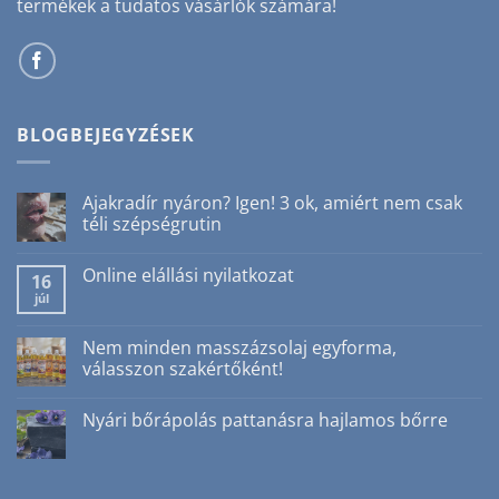
termékek a tudatos vásárlók számára!
BLOGBEJEGYZÉSEK
Ajakradír nyáron? Igen! 3 ok, amiért nem csak
téli szépségrutin
Nincs
hozzászólás
Online elállási nyilatkozat
a(z)
16
Ajakradír
júl
Nincs
nyáron?
hozzászólás
Igen!
a(z)
3
Online
Nem minden masszázsolaj egyforma,
ok,
elállási
amiért
válasszon szakértőként!
nyilatkozat
nem
bejegyzéshez
csak
Nincs
téli
hozzászólás
Nyári bőrápolás pattanásra hajlamos bőrre
szépségrutin
a(z)
bejegyzéshez
Nem
Nincs
minden
hozzászólás
masszázsolaj
a(z)
egyforma,
Nyári
válasszon