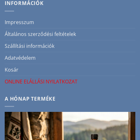
bőrápolás
INFORMÁCIÓK
szakértőként!
pattanásra
bejegyzéshez
hajlamos
bőrre
bejegyzéshez
Impresszum
Általános szerződési feltételek
Szállítási információk
Adatvédelem
Kosár
ONLINE ELÁLLÁSI NYILATKOZAT
A HÓNAP TERMÉKE