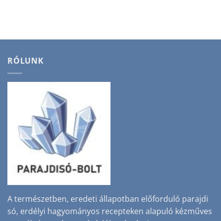
price
price
was:
is:
3400 Ft.
2800 Ft.
RÓLUNK
A természetben, eredeti állapotban előforduló parajdi
só, erdélyi hagyományos recepteken alapuló kézműves