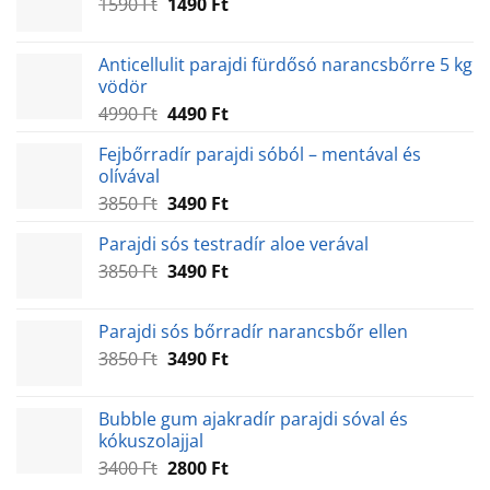
Original
Current
1590
Ft
1490
Ft
price
price
was:
is:
Anticellulit parajdi fürdősó narancsbőrre 5 kg
1590 Ft.
1490 Ft.
vödör
Original
Current
4990
Ft
4490
Ft
price
price
Fejbőrradír parajdi sóból – mentával és
was:
is:
olívával
4990 Ft.
4490 Ft.
Original
Current
3850
Ft
3490
Ft
price
price
Parajdi sós testradír aloe verával
was:
is:
Original
Current
3850
Ft
3850 Ft.
3490
Ft
3490 Ft.
price
price
was:
is:
Parajdi sós bőrradír narancsbőr ellen
3850 Ft.
3490 Ft.
Original
Current
3850
Ft
3490
Ft
price
price
was:
is:
Bubble gum ajakradír parajdi sóval és
3850 Ft.
3490 Ft.
kókuszolajjal
Original
Current
3400
Ft
2800
Ft