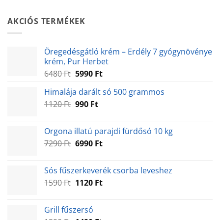
AKCIÓS TERMÉKEK
Öregedésgátló krém – Erdély 7 gyógynövénye
krém, Pur Herbet
Original
Current
6480
Ft
5990
Ft
price
price
Himalája darált só 500 grammos
was:
is:
Original
Current
1120
Ft
6480 Ft.
990
Ft
5990 Ft.
price
price
was:
is:
Orgona illatú parajdi fürdősó 10 kg
1120 Ft.
990 Ft.
Original
Current
7290
Ft
6990
Ft
price
price
was:
is:
Sós fűszerkeverék csorba leveshez
7290 Ft.
6990 Ft.
Original
Current
1590
Ft
1120
Ft
price
price
was:
is:
Grill fűszersó
1590 Ft.
1120 Ft.