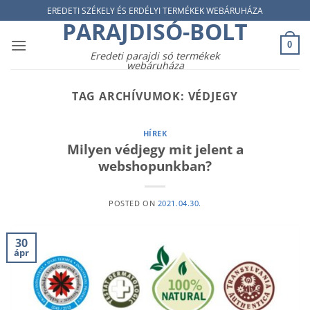
Skip
EREDETI SZÉKELY ÉS ERDÉLYI TERMÉKEK WEBÁRUHÁZA
PARAJDISÓ-BOLT
to
content
0
Eredeti parajdi só termékek
webáruháza
TAG ARCHÍVUMOK:
VÉDJEGY
HÍREK
Milyen védjegy mit jelent a
webshopunkban?
POSTED ON
2021.04.30.
30
ápr