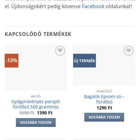
el. Újdonságokért pedig kövesse
Facebook
oldalunkat!
KAPCSOLÓDÓ TERMÉKEK
-13%
Add to
Add to
ÚJ TERMÉK
wishlist
wishlist
FÜRDŐSÓ
BagoilA Epsom só –
AKCIÓ
Gyógynövényes parajdi
fürdősó
fürdősó 500 grammos
1290
Ft
Original
Current
1590
Ft
1390
Ft
price
price
KOSÁRBA TESZEM
was:
is:
KOSÁRBA TESZEM
1590 Ft.
1390 Ft.