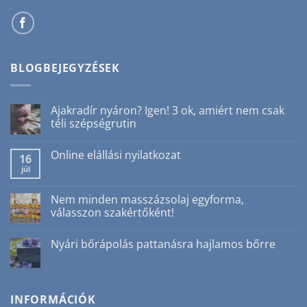
BLOGBEJEGYZÉSEK
Ajakradír nyáron? Igen! 3 ok, amiért nem csak
téli szépségrutin
Nincs
hozzászólás
Online elállási nyilatkozat
a(z)
16
Ajakradír
júl
Nincs
nyáron?
hozzászólás
Igen!
a(z)
3
Online
Nem minden masszázsolaj egyforma,
ok,
elállási
amiért
válasszon szakértőként!
nyilatkozat
nem
bejegyzéshez
csak
Nincs
téli
hozzászólás
Nyári bőrápolás pattanásra hajlamos bőrre
szépségrutin
a(z)
bejegyzéshez
Nem
Nincs
minden
hozzászólás
masszázsolaj
a(z)
egyforma,
Nyári
válasszon
bőrápolás
INFORMÁCIÓK
szakértőként!
pattanásra
bejegyzéshez