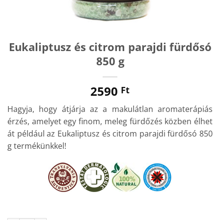
Eukaliptusz és citrom parajdi fürdősó
850 g
2590
Ft
Hagyja, hogy átjárja az a makulátlan aromaterápiás
érzés, amelyet egy finom, meleg fürdőzés közben élhet
át például az Eukaliptusz és citrom parajdi fürdősó 850
g termékünkkel!