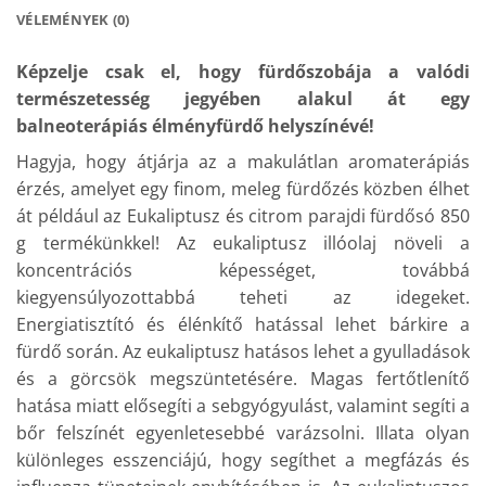
VÉLEMÉNYEK (0)
Képzelje csak el, hogy fürdőszobája a valódi
természetesség jegyében alakul át egy
balneoterápiás élményfürdő helyszínévé!
Hagyja, hogy átjárja az a makulátlan aromaterápiás
érzés, amelyet egy finom, meleg fürdőzés közben élhet
át például az Eukaliptusz és citrom parajdi fürdősó 850
g termékünkkel! Az eukaliptusz illóolaj növeli a
koncentrációs képességet, továbbá
kiegyensúlyozottabbá teheti az idegeket.
Energiatisztító és élénkítő hatással lehet bárkire a
fürdő során. Az eukaliptusz hatásos lehet a gyulladások
és a görcsök megszüntetésére. Magas fertőtlenítő
hatása miatt elősegíti a sebgyógyulást, valamint segíti a
bőr felszínét egyenletesebbé varázsolni. Illata olyan
különleges esszenciájú, hogy segíthet a megfázás és