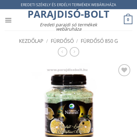
Skip
EREDETI SZÉKELY ÉS ERDÉLYI TERMÉKEK WEBÁRUHÁZA
PARAJDISÓ-BOLT
to
content
0
Eredeti parajdi só termékek
webáruháza
KEZDŐLAP
/
FÜRDŐSÓ
/
FÜRDŐSÓ 850 G
Add to
wishlist