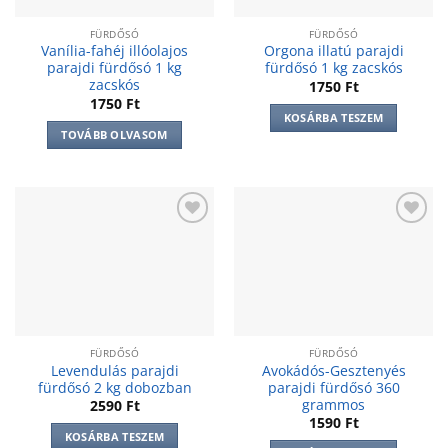
FÜRDŐSÓ
FÜRDŐSÓ
Vanília-fahéj illóolajos
Orgona illatú parajdi
parajdi fürdősó 1 kg
fürdősó 1 kg zacskós
zacskós
1750
Ft
1750
Ft
KOSÁRBA TESZEM
TOVÁBB OLVASOM
Add to
Add to
wishlist
wishlist
FÜRDŐSÓ
FÜRDŐSÓ
Levendulás parajdi
Avokádós-Gesztenyés
fürdősó 2 kg dobozban
parajdi fürdősó 360
grammos
2590
Ft
1590
Ft
KOSÁRBA TESZEM