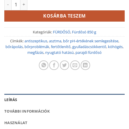
Eukaliptusz és citrom parajdi fürdősó 850 g mennyiség
KOSÁRBA TESZEM
Kategóriák:
FÜRDŐSÓ
,
Fürdősó 850 g
Címkék:
antiszeptikus
,
asztma
,
bőr pH-értékének semlegesítése
,
bőrápolás
,
bőrproblémák
,
fertőtlenítő
,
gyulladáscsökkentő
,
köhögés
,
megfázás
,
nyugtató hatású
,
parajdi fürdősó
LEÍRÁS
TOVÁBBI INFORMÁCIÓK
HASZNÁLAT