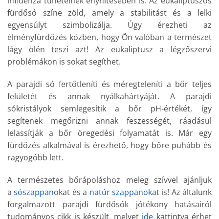
influenza tüneteinek enyhítésében is. Az eukaliptuszos
fürdősó színe zöld, amely a stabilitást és a lelki
egyensúlyt szimbolizálja. Úgy érezheti az
élményfürdőzés közben, hogy Ön valóban a természet
lágy ölén teszi azt! Az eukaliptusz a légzőszervi
problémákon is sokat segíthet.
A parajdi só fertőtleníti és méregteleníti a bőr teljes
felületét és annak nyálkahártyáját. A parajdi
sókristályok semlegesítik a bőr pH-értékét, így
segítenek megőrizni annak feszességét, ráadásul
lelassítják a bőr öregedési folyamatát is. Már egy
fürdőzés alkalmával is érezhető, hogy bőre puhább és
ragyogóbb lett.
A természetes bőrápoláshoz meleg szívvel ajánljuk
a
sószappan
okat és a
natúr szappanok
at is! Az általunk
forgalmazott parajdi fürdősók jótékony hatásairól
tudományos cikk is készült, melyet
ide
kattintva érhet