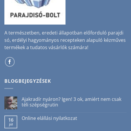
A természetben, eredeti állapotban előforduló parajdi
só, erdélyi hagyományos recepteken alapuló kézműves
termékek a tudatos vásárlók számára!
BLOGBEJEGYZÉSEK
Ajakradír nyáron? Igen! 3 ok, amiért nem csak
téli szépségrutin
Nincs
hozzászólás
Online elállási nyilatkozat
a(z)
16
Ajakradír
júl
Nincs
nyáron?
hozzászólás
Igen!