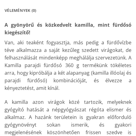
VÉLEMÉNYEK (0)
A gyönyörű és közkedvelt kamilla, mint fürdősó
kiegészítő!
Van, aki teaként fogyasztja, más pedig a fürdővízbe
téve alkalmazza a saját kezűleg szedett virágokat, de
felhasználását mindenképp meghálálja szervezetünk. A
Kamilla parajdi fürdősó 360 g termékünk tökéletes
arra, hogy kipróbálja a két alapanyag (kamilla illóolaj és
parajdi fürdősó) kombinációját, és élvezze a
kényeztetést, amit kínál.
A kamilla azon virágok közé tartozik, melyeknek
gyógyító hatását a népgyógyászat régóta elismer és
alkalmaz. A hazánk területein is gyakran előforduló
gyógynövényt sokan ismerik, és gyakori
megjelenésének köszönhetően frissen szedve is