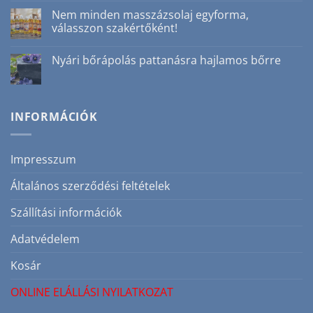
a(z)
3
Online
Nem minden masszázsolaj egyforma,
ok,
elállási
amiért
válasszon szakértőként!
nyilatkozat
nem
bejegyzéshez
csak
Nincs
téli
hozzászólás
Nyári bőrápolás pattanásra hajlamos bőrre
szépségrutin
a(z)
bejegyzéshez
Nem
Nincs
minden
hozzászólás
masszázsolaj
a(z)
egyforma,
Nyári
válasszon
bőrápolás
INFORMÁCIÓK
szakértőként!
pattanásra
bejegyzéshez
hajlamos
bőrre
bejegyzéshez
Impresszum
Általános szerződési feltételek
Szállítási információk
Adatvédelem
Kosár
ONLINE ELÁLLÁSI NYILATKOZAT