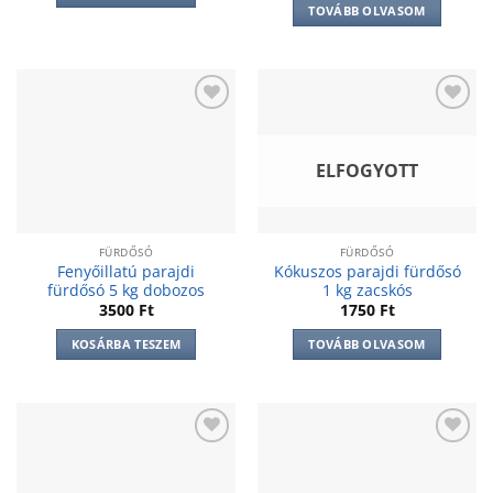
TOVÁBB OLVASOM
Add to
Add to
wishlist
wishlist
ELFOGYOTT
FÜRDŐSÓ
FÜRDŐSÓ
Fenyőillatú parajdi
Kókuszos parajdi fürdősó
fürdősó 5 kg dobozos
1 kg zacskós
3500
Ft
1750
Ft
KOSÁRBA TESZEM
TOVÁBB OLVASOM
Add to
Add to
wishlist
wishlist