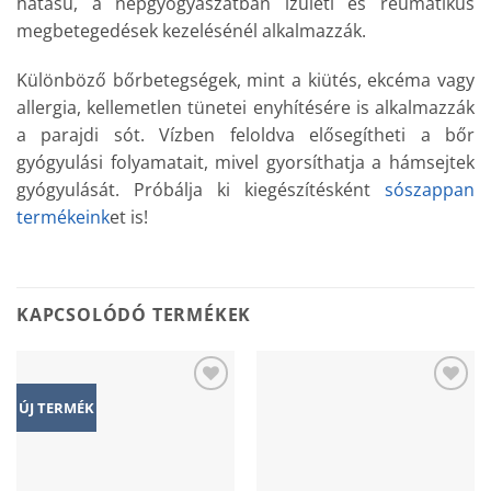
hatású, a népgyógyászatban ízületi és reumatikus
megbetegedések kezelésénél alkalmazzák.
Különböző bőrbetegségek, mint a kiütés, ekcéma vagy
allergia, kellemetlen tünetei enyhítésére is alkalmazzák
a parajdi sót. Vízben feloldva elősegítheti a bőr
gyógyulási folyamatait, mivel gyorsíthatja a hámsejtek
gyógyulását. Próbálja ki kiegészítésként
sószappan
termékeink
et is!
KAPCSOLÓDÓ TERMÉKEK
Add to
Add to
ÚJ TERMÉK
wishlist
wishlist