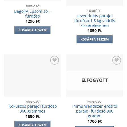
FÜRDŐSÓ
BagoilA Epsom só –
FÜRDŐSÓ
Levendulás parajdi
fürdősó
fürdősó 1,5 kg vödrös
1290
Ft
kiszereléseben
KOSÁRBA TESZEM
1850
Ft
KOSÁRBA TESZEM
Add to
Add to
wishlist
wishlist
ELFOGYOTT
FÜRDŐSÓ
FÜRDŐSÓ
Kókuszos parajdi fürdősó
Immunrendszer erősítő
360 grammos
parajdi fürdősó 800
gramm
1590
Ft
1700
Ft
KOSÁRBA TESZEM