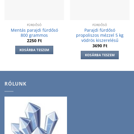
FÜRDŐSÓ
FÜRDŐSÓ
Mentás parajdi fürdősó
Parajdi fürdősó
800 grammos
propoliszos mézzel 5 kg
vödrös kiszerelésű
2250
Ft
3690
Ft
KOSÁRBA TESZEM
KOSÁRBA TESZEM
RÓLUNK