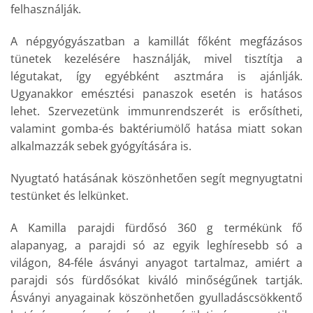
felhasználják.
A népgyógyászatban a kamillát főként megfázásos
tünetek kezelésére használják, mivel tisztítja a
légutakat, így egyébként asztmára is ajánlják.
Ugyanakkor emésztési panaszok esetén is hatásos
lehet. Szervezetünk immunrendszerét is erősítheti,
valamint gomba-és baktériumölő hatása miatt sokan
alkalmazzák sebek gyógyítására is.
Nyugtató hatásának köszönhetően segít megnyugtatni
testünket és lelkünket.
A Kamilla parajdi fürdősó 360 g termékünk fő
alapanyag, a parajdi só az egyik leghíresebb só a
világon, 84-féle ásványi anyagot tartalmaz, amiért a
parajdi sós fürdősókat kiváló minőségűnek tartják.
Ásványi anyagainak köszönhetően gyulladáscsökkentő