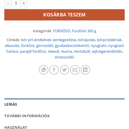
Kamilla parajdi fürdősó 360 g mennyiség
KOSÁRBA TESZEM
Kategóriák:
FÜRDŐSÓ
,
Fürdősó 360 g
Címkék:
bőr pH-értékének semlegesítése
,
bőrápolás
,
bőrproblémák
,
ellazulás
,
fürdősó
,
görcsoldó
,
gyulladáscsökkentő
,
nyugtató
,
nyugtató
hatású
,
parajdi fürdősó
,
relaxál
,
reuma
,
revitalizál
,
sejtregenerálódás
,
stresszoldó
LEÍRÁS
TOVÁBBI INFORMÁCIÓK
HASZNÁLAT