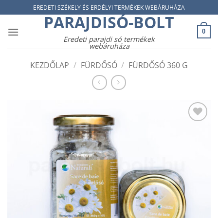
Skip
EREDETI SZÉKELY ÉS ERDÉLYI TERMÉKEK WEBÁRUHÁZA
PARAJDISÓ-BOLT
to
content
0
Eredeti parajdi só termékek
webáruháza
KEZDŐLAP
/
FÜRDŐSÓ
/
FÜRDŐSÓ 360 G
Add to
wishlist