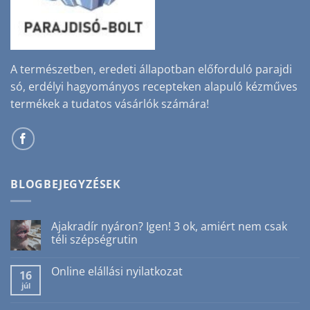
A természetben, eredeti állapotban előforduló parajdi
só, erdélyi hagyományos recepteken alapuló kézműves
termékek a tudatos vásárlók számára!
BLOGBEJEGYZÉSEK
Ajakradír nyáron? Igen! 3 ok, amiért nem csak
téli szépségrutin
Nincs
hozzászólás
Online elállási nyilatkozat
a(z)
16
Ajakradír
júl
Nincs
nyáron?
hozzászólás
Igen!
a(z)
3