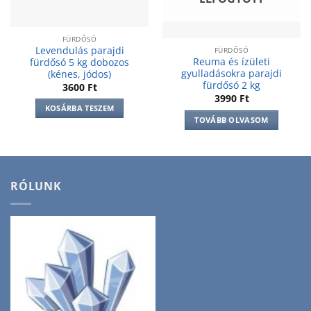
FÜRDŐSÓ
Levendulás parajdi
FÜRDŐSÓ
Reuma és ízületi
fürdősó 5 kg dobozos
gyulladásokra parajdi
(kénes, jódos)
fürdősó 2 kg
3600
Ft
3990
Ft
KOSÁRBA TESZEM
TOVÁBB OLVASOM
RÓLUNK