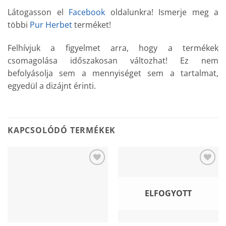
Látogasson el
Facebook
oldalunkra! Ismerje meg a
többi
Pur Herbet
terméket!
Felhívjuk a figyelmet arra, hogy a termékek
csomagolása időszakosan változhat! Ez nem
befolyásolja sem a mennyiséget sem a tartalmat,
egyedül a dizájnt érinti.
KAPCSOLÓDÓ TERMÉKEK
Add to
Add to
wishlist
wishlist
ELFOGYOTT