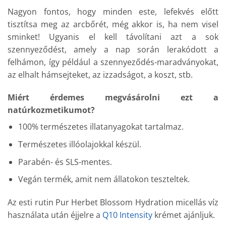
Nagyon fontos, hogy minden este, lefekvés előtt
tisztítsa meg az arcbőrét, még akkor is, ha nem visel
sminket! Ugyanis el kell távolítani azt a sok
szennyeződést, amely a nap során lerakódott a
felhámon, így például a szennyeződés-maradványokat,
az elhalt hámsejteket, az izzadságot, a koszt, stb.
Miért érdemes megvásárolni ezt a
natúrkozmetikumot?
100% természetes illatanyagokat tartalmaz.
Természetes illóolajokkal készül.
Parabén- és SLS-mentes.
Vegán termék, amit nem állatokon teszteltek.
Az esti rutin Pur Herbet Blossom Hydration micellás víz
használata után éjjelre a
Q10 Intensity
krémet ajánljuk.