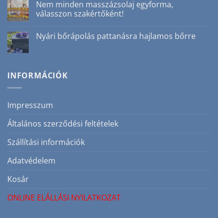
Online
Nem minden masszázsolaj egyforma,
ok,
elállási
amiért
válasszon szakértőként!
nyilatkozat
nem
bejegyzéshez
csak
Nincs
téli
hozzászólás
Nyári bőrápolás pattanásra hajlamos bőrre
szépségrutin
a(z)
bejegyzéshez
Nem
Nincs
minden
hozzászólás
masszázsolaj
a(z)
egyforma,
Nyári
válasszon
bőrápolás
INFORMÁCIÓK
szakértőként!
pattanásra
bejegyzéshez
hajlamos
bőrre
bejegyzéshez
Impresszum
Általános szerződési feltételek
Szállítási információk
Adatvédelem
Kosár
ONLINE ELÁLLÁSI NYILATKOZAT