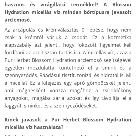
hasznos és virágillatú termékkel? A Blosson
Hydration micellás víz minden bőrtípusra javasolt
arclemosó.
Az arcápolás és krémválasztás 0. lépése, hogy nem
csak a krémtől várjuk a csodát. Ez a kozmetika
alapszabály azt jelenti, hogy fokozott figyelmet kell
fordítani az arc tisztán tartására. A micellás víz, azaz a
Pur Herbet Blossom Hydration arclemosó segítségével
egyetlen mozdulattal tüntethető el a smink és a
szennyeződés. Ráadásul tisztít, tonizál és hidratál is. Mi
a micella? Ez a kifejezés egy apró gömböcskét jelent,
ami mágnesként vonzza magához a zsíroldékony
anyagokat, magába zárja azokat és így távolítja el a
faggyút, sminket és a szennyeződéseket.
Kinek javasolt a Pur Herbet Blossom Hydration
micellás víz használata?