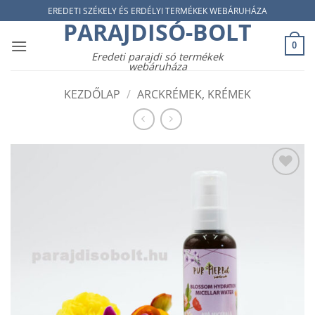
Skip
EREDETI SZÉKELY ÉS ERDÉLYI TERMÉKEK WEBÁRUHÁZA
PARAJDISÓ-BOLT
to
content
0
Eredeti parajdi só termékek
webáruháza
KEZDŐLAP
/
ARCKRÉMEK, KRÉMEK
Add to
wishlist