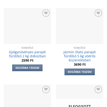
Add to
Add to
wishlist
wishlist
FÜRDŐSÓ
FÜRDŐSÓ
Gyógynövényes parajdi
Jázmin illatú parajdi
fürdősó 2 kg dobozban
fürdősó 5 kg vödrös
kiszerelésben
2590
Ft
3690
Ft
KOSÁRBA TESZEM
KOSÁRBA TESZEM
Add to
Add to
wishlist
wishlist
ELFOGYOTT