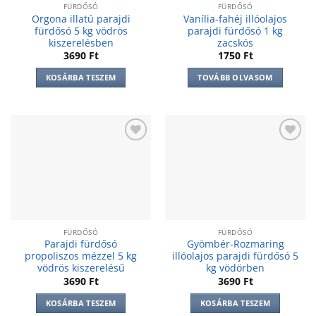
FÜRDŐSÓ
FÜRDŐSÓ
Orgona illatú parajdi
Vanília-fahéj illóolajos
fürdősó 5 kg vödrös
parajdi fürdősó 1 kg
kiszerelésben
zacskós
3690
Ft
1750
Ft
KOSÁRBA TESZEM
TOVÁBB OLVASOM
Add to
Add to
wishlist
wishlist
FÜRDŐSÓ
FÜRDŐSÓ
Parajdi fürdősó
Gyömbér-Rozmaring
propoliszos mézzel 5 kg
illóolajos parajdi fürdősó 5
vödrös kiszerelésű
kg vödörben
3690
Ft
3690
Ft
KOSÁRBA TESZEM
KOSÁRBA TESZEM