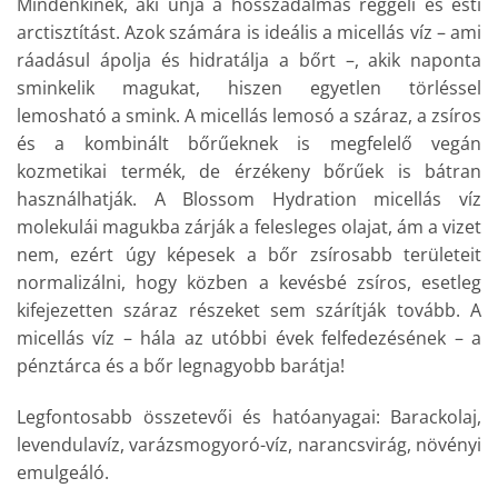
Mindenkinek, aki unja a hosszadalmas reggeli és esti
arctisztítást. Azok számára is ideális a micellás víz – ami
ráadásul ápolja és hidratálja a bőrt –, akik naponta
sminkelik magukat, hiszen egyetlen törléssel
lemosható a smink. A micellás lemosó a száraz, a zsíros
és a kombinált bőrűeknek is megfelelő vegán
kozmetikai termék, de érzékeny bőrűek is bátran
használhatják. A Blossom Hydration micellás víz
molekulái magukba zárják a felesleges olajat, ám a vizet
nem, ezért úgy képesek a bőr zsírosabb területeit
normalizálni, hogy közben a kevésbé zsíros, esetleg
kifejezetten száraz részeket sem szárítják tovább. A
micellás víz – hála az utóbbi évek felfedezésének – a
pénztárca és a bőr legnagyobb barátja!
Legfontosabb összetevői és hatóanyagai: Barackolaj,
levendulavíz, varázsmogyoró-víz, narancsvirág, növényi
emulgeáló.