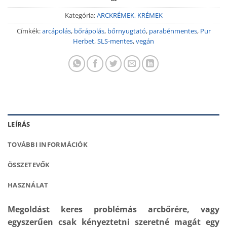
Kategória:
ARCKRÉMEK, KRÉMEK
Címkék:
arcápolás
,
bőrápolás
,
bőrnyugtató
,
parabénmentes
,
Pur
Herbet
,
SLS-mentes
,
vegán
LEÍRÁS
TOVÁBBI INFORMÁCIÓK
ÖSSZETEVŐK
HASZNÁLAT
Megoldást keres problémás arcbőrére, vagy
egyszerűen csak kényeztetni szeretné magát egy