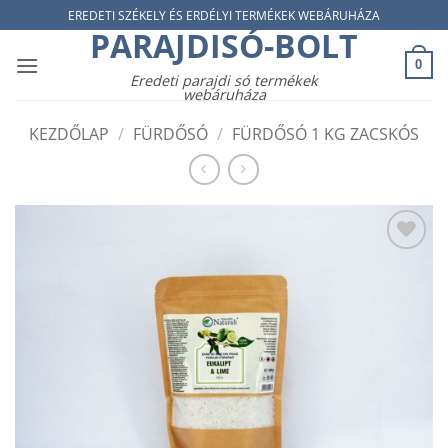
Skip
EREDETI SZÉKELY ÉS ERDÉLYI TERMÉKEK WEBÁRUHÁZA
PARAJDISÓ-BOLT
to
content
0
Eredeti parajdi só termékek
webáruháza
KEZDŐLAP
/
FÜRDŐSÓ
/
FÜRDŐSÓ 1 KG ZACSKÓS
Add to
wishlist