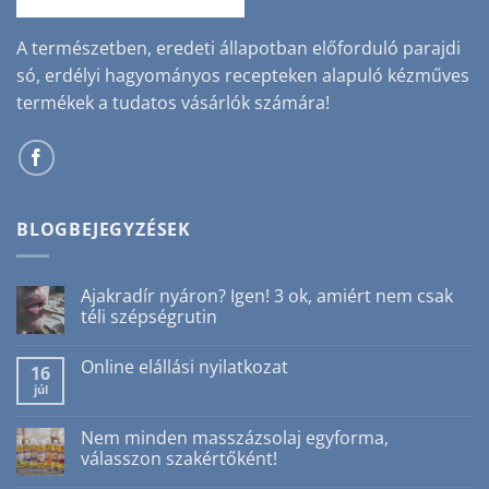
A természetben, eredeti állapotban előforduló parajdi
só, erdélyi hagyományos recepteken alapuló kézműves
termékek a tudatos vásárlók számára!
BLOGBEJEGYZÉSEK
Ajakradír nyáron? Igen! 3 ok, amiért nem csak
téli szépségrutin
Nincs
hozzászólás
Online elállási nyilatkozat
a(z)
16
Ajakradír
júl
Nincs
nyáron?
hozzászólás
Igen!
a(z)
3
Online
Nem minden masszázsolaj egyforma,
ok,
elállási
amiért
válasszon szakértőként!
nyilatkozat
nem
bejegyzéshez
csak
Nincs