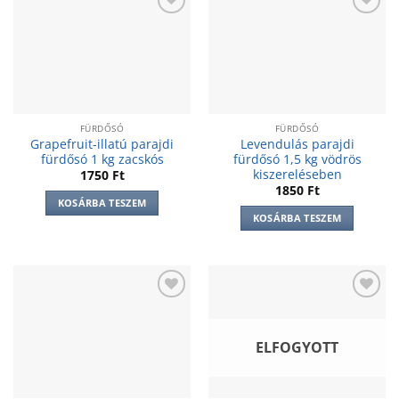
Add to
Add to
wishlist
wishlist
FÜRDŐSÓ
FÜRDŐSÓ
Grapefruit-illatú parajdi
Levendulás parajdi
fürdősó 1 kg zacskós
fürdősó 1,5 kg vödrös
kiszereléseben
1750
Ft
1850
Ft
KOSÁRBA TESZEM
KOSÁRBA TESZEM
Add to
Add to
wishlist
wishlist
ELFOGYOTT