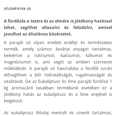
VÉLEMÉNYEK (0)
A fürdőzés a testre és az elmére is jótékony hatással
lehet, segíthet ellazulni és felüdülni, amivel
javulhat az általános közérzetet.
A parajdi só olyan eredeti erdélyi és természetes
termék, amely számos ásványi anyagot tartalmaz,
beleértve a nátriumot, kalciumot, káliumot és
magnéziumot is, ami segíti az emberi szervezet
működését. A parajdi só használata a fürdők során
elősegítheti a bőr hidratáltságát, rugalmasságát és
vitalitását. De az Eukaliptusz és lime parajdi fürdősó 1
kg aromazáró tasakban termékünk esetében ez a
jótékony hatás az eukaliptusz és a lime erejével is
kiegészül.
Az eukaliptusz illóolaj mentolt és cineolt tartalmaz,