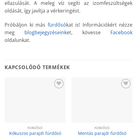
ellazulását. A meleg víz segíti az izomfeszültségek
oldását, így javítja a vérkeringést.
Próbáljon ki más
fürdősó
kat is! Információkért nézze
meg
blogbejegyzéseink
et, kövesse
Facebook
oldalunkat.
KAPCSOLÓDÓ TERMÉKEK
Add to
Add to
wishlist
wishlist
FÜRDŐSÓ
FÜRDŐSÓ
Kókuszos parajdi fürdősó
Mentás parajdi fürdősó