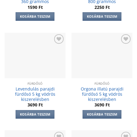
360 grammos
800 grammos
1590
Ft
2250
Ft
KOSÁRBA TESZEM
KOSÁRBA TESZEM
Add to
Add to
wishlist
wishlist
FÜRDŐSÓ
FÜRDŐSÓ
Levendulás parajdi
Orgona illatú parajdi
fürdősó 5 kg vödrös
fürdősó 5 kg vödrös
kiszerelésben
kiszerelésben
3690
Ft
3690
Ft
KOSÁRBA TESZEM
KOSÁRBA TESZEM