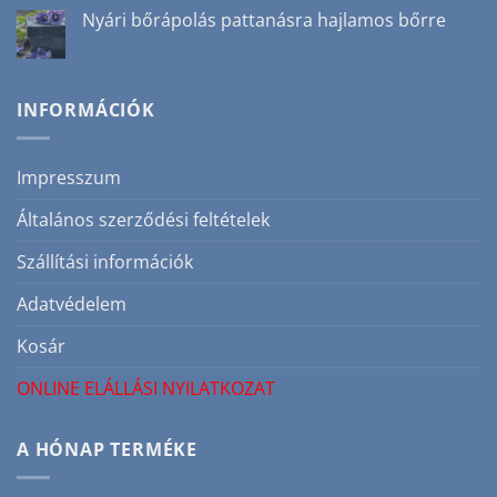
téli
hozzászólás
Nyári bőrápolás pattanásra hajlamos bőrre
szépségrutin
a(z)
bejegyzéshez
Nem
Nincs
minden
hozzászólás
masszázsolaj
a(z)
egyforma,
Nyári
válasszon
bőrápolás
INFORMÁCIÓK
szakértőként!
pattanásra
bejegyzéshez
hajlamos
bőrre
bejegyzéshez
Impresszum
Általános szerződési feltételek
Szállítási információk
Adatvédelem
Kosár
ONLINE ELÁLLÁSI NYILATKOZAT
A HÓNAP TERMÉKE