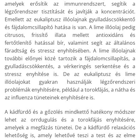
amelyek erősítik az immunrendszert, segítik a
légzőrendszer tisztítását és javítják a koncentrációt.
Emellett az eukaliptusz illóolajnak gyulladáscsökkentő
és fájdalomcsillapító hatása is van. A lime illóolaj pedig
citrusos, frissítő illata mellett antioxidáns és
fertőtlenítő hatással bír, valamint segít az általános
fáradtság és stressz enyhítésében. A lime illóolajnak
további előnyei közé tartozik a fájdalomcsillapítás, a
gyulladáscsökkentés, a vérkeringés serkentése és a
stressz enyhítése is. De az eukaliptusz és lime
illóolajokat gyakran használják légzőrendszeri
problémák enyhítésére, például a torokfájás, a nátha és
az influenza tüneteinek enyhítésére is.
A kádfürdő és a gőzölés mindkettő hatékony módszer
lehet az orrdugulás és a torokfájás enyhítésére,
amelyek a megfázás tünetei. De a kádfürdő relaxációs
lehetőség is, amely lehetővé teszi a test és az elme