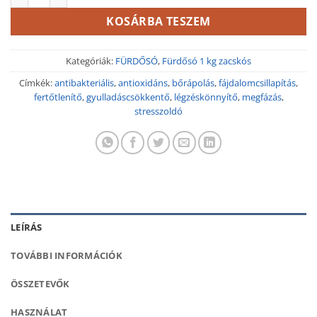
KOSÁRBA TESZEM
Kategóriák:
FÜRDŐSÓ
,
Fürdősó 1 kg zacskós
Címkék:
antibakteriális
,
antioxidáns
,
bőrápolás
,
fájdalomcsillapítás
,
fertőtlenítő
,
gyulladáscsökkentő
,
légzéskönnyítő
,
megfázás
,
stresszoldó
LEÍRÁS
TOVÁBBI INFORMÁCIÓK
ÖSSZETEVŐK
HASZNÁLAT