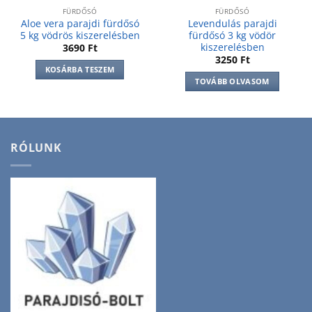
FÜRDŐSÓ
FÜRDŐSÓ
Aloe vera parajdi fürdősó
Levendulás parajdi
5 kg vödrös kiszerelésben
fürdősó 3 kg vödör
kiszerelésben
3690
Ft
3250
Ft
KOSÁRBA TESZEM
TOVÁBB OLVASOM
RÓLUNK